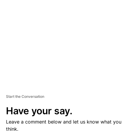
D
V
E
R
TI
S
E
M
E
N
T
Start the Conversation
Have your say.
Leave a comment below and let us know what you
think.