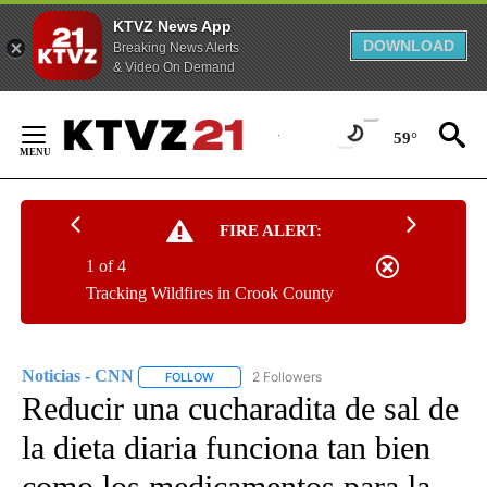
KTVZ News App
DOWNLOAD
Breaking News Alerts
& Video On Demand
Skip
to
59°
Content
FIRE ALERT:
1 of 4
Tracking Wildfires in Crook County
Noticias - CNN
2 Followers
FOLLOW
FOLLOW "NOTICIAS - CNN" TO RECEIVE NOTIF
Reducir una cucharadita de sal de
la dieta diaria funciona tan bien
como los medicamentos para la