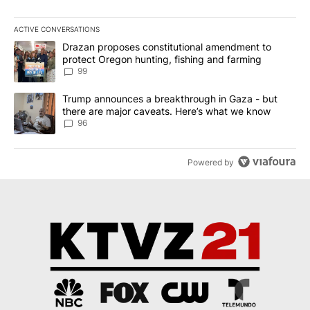
ACTIVE CONVERSATIONS
The following is a list of the most commented articles in the last 7
A trending article titled "Drazan proposes constitutional amendm
Drazan proposes constitutional amendment to
protect Oregon hunting, fishing and farming
99
A trending article titled "Trump announces a breakthrough in Ga
Trump announces a breakthrough in Gaza - but
there are major caveats. Here’s what we know
96
Powered by