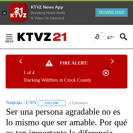
KTVZ News App
DOWNLOAD
Breaking News Alerts
& Video On Demand
Skip
to
67°
Content
FIRE ALERT:
1 of 4
Tracking Wildfires in Crook County
Noticias - CNN
2 Followers
FOLLOW
FOLLOW "NOTICIAS - CNN" TO RECEIVE NOTIF
Ser una persona agradable no es
lo mismo que ser amable. Por qué
es tan importante la diferencia