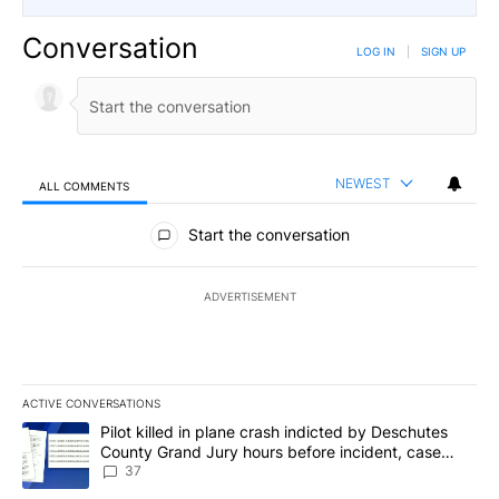
Conversation
LOG IN
|
SIGN UP
NEWEST
ALL COMMENTS
All Comments
Start the conversation
ADVERTISEMENT
ACTIVE CONVERSATIONS
The following is a list of the most commented articles in the last 7
A trending article titled "Pilot killed in plane crash indicted b
Pilot killed in plane crash indicted by Deschutes
County Grand Jury hours before incident, case
dismissed following death
37