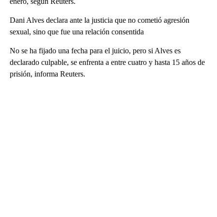
enero, según Reuters.
Dani Alves declara ante la justicia que no cometió agresión
sexual, sino que fue una relación consentida
No se ha fijado una fecha para el juicio, pero si Alves es
declarado culpable, se enfrenta a entre cuatro y hasta 15 años de
prisión, informa Reuters.
A
D
V
E
R
TI
S
E
M
E
N
T