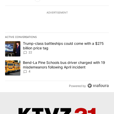
ADVERTISEMENT
ACTIVE CONVERSATIONS
The following is a list of the most commented articles in the last 7
A trending article titled "Trump-class battleships could come wit
Trump-class battleships could come with a $275
billion price tag
22
A trending article titled "Bend-La Pine Schools bus driver charg
Bend-La Pine Schools bus driver charged with 19
misdemeanors following April incident
4
Powered by