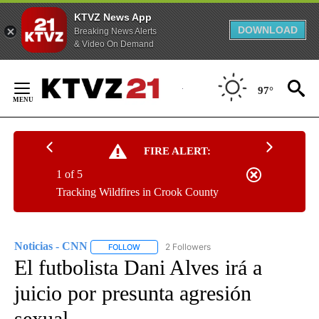
KTVZ News App
DOWNLOAD
Breaking News Alerts
& Video On Demand
Skip
to
97°
Content
FIRE ALERT:
1 of 5
Tracking Wildfires in Crook County
Noticias - CNN
2 Followers
FOLLOW
FOLLOW "NOTICIAS - CNN" TO RECEIVE NOTIF
El futbolista Dani Alves irá a
juicio por presunta agresión
sexual