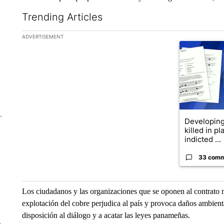
Trending Articles
The following is a list of the most commented articles in the la
ADVERTISEMENT
A trending ar
Developing 
killed in p
indicted ...
33 com
Los ciudadanos y las organizaciones que se oponen al contrato 
explotación del cobre perjudica al país y provoca daños ambienta
disposición al diálogo y a acatar las leyes panameñas.
e