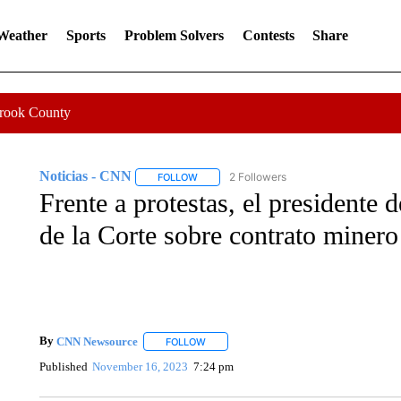
 Weather
Sports
Problem Solvers
Contests
Share
Crook County
Noticias - CNN
2 Followers
FOLLOW
FOLLOW "NOTICIAS - CNN" TO RECEIVE N
Frente a protestas, el presidente 
de la Corte sobre contrato minero
By
CNN Newsource
FOLLOW
FOLLOW "" TO RECEIVE NOTIFICATIONS 
Published
November 16, 2023
7:24 pm