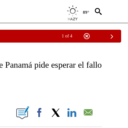
89°
1 of 4
OTIFICATIONS ABOUT NEW PAGES ON "NOTICIAS - CNN".
de Panamá pide esperar el fallo
ABOUT NEW PAGES ON "".
Facebook
X
LinkedIn
Email