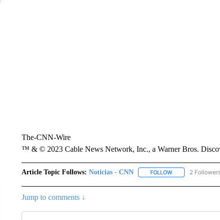
The-CNN-Wire
™ & © 2023 Cable News Network, Inc., a Warner Bros. Discove
Article Topic Follows:
Noticias - CNN
2 Follower
FOLLOW
FOLLOW "NOTICIA
Jump to comments ↓