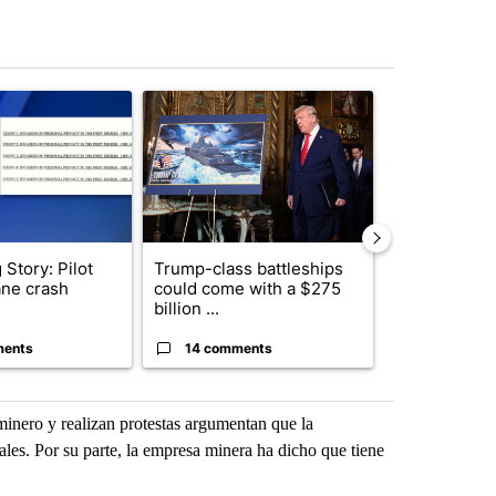
st 7 days.
ticle titled "Developing Story: Pilot killed in plane crash indicted 
A trending article titled "Trump-class battleship
A trending arti
Story: Pilot
Trump-class battleships
Police arres
lane crash
could come with a $275
connection w
billion ...
March burgl..
ments
14 comments
1 commen
minero y realizan protestas argumentan que la
les. Por su parte, la empresa minera ha dicho que tiene