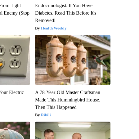
 From Tight
Endocrinologist: If You Have
al Enemy (Stop
Diabetes, Read This Before It's
Removed!
Health Weekly
our Electric
A 78-Year-Old Master Craftsman
Made This Hummingbird House.
Then This Happened
Ribili