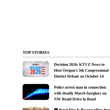
TOP STORIES
Decision 2026: KTVZ News to
Host Oregon’s 5th Congressional
District Debate on October 14
Police arrest man in connection
with deadly March burglary on
NW Braid Drive in Bend
Bend Fire & Rescue offers fre