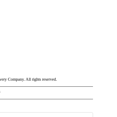
ry Company. All rights reserved.
s
S - CNN" TO RECEIVE NOTIFICATIONS ABOUT NEW PAGES ON "NOTICIAS - CNN".