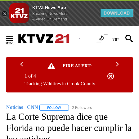
KTVZ News App
DOWNLOAD
Breaking News Alerts
& Video On Demand
Skip
to
70°
Content
FIRE ALERT:
1 of 4
Tracking Wildfires in Crook County
Noticias - CNN
2 Followers
FOLLOW
FOLLOW "NOTICIAS - CNN" TO RECEIVE NOTIF
La Corte Suprema dice que
Florida no puede hacer cumplir la
ley antidrag