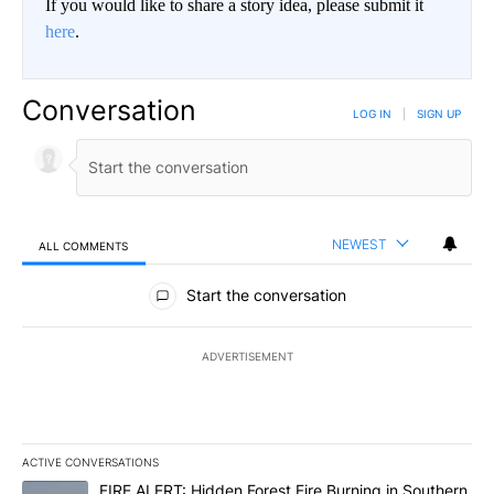
If you would like to share a story idea, please submit it
here
.
Conversation
LOG IN
|
SIGN UP
NEWEST
ALL COMMENTS
All Comments
Start the conversation
ADVERTISEMENT
ACTIVE CONVERSATIONS
The following is a list of the most commented articles in the last 7
A trending article titled "FIRE ALERT: Hidden Forest Fire Burni
FIRE ALERT: Hidden Forest Fire Burning in Southern