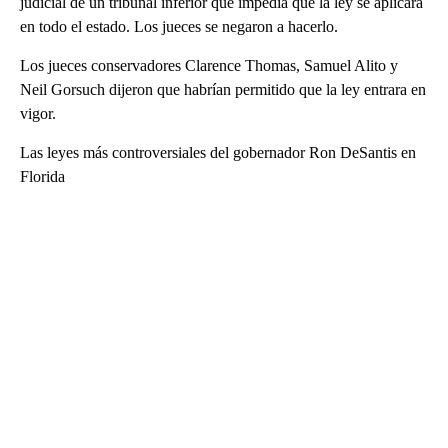
judicial de un tribunal inferior que impedía que la ley se aplicara
en todo el estado. Los jueces se negaron a hacerlo.
Los jueces conservadores Clarence Thomas, Samuel Alito y
Neil Gorsuch dijeron que habrían permitido que la ley entrara en
vigor.
Las leyes más controversiales del gobernador Ron DeSantis en
Florida
A
D
V
E
R
TI
S
E
M
E
N
T