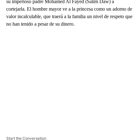
su imperioso padre Mohamed Al Fayed (Salim Daw) a
cortejarla. El hombre mayor ve a la princesa como un adorno de
valor incalculable, que traerá a la familia un nivel de respeto que
no han tenido a pesar de su dinero.
A
D
V
E
R
TI
S
E
M
E
N
T
Start the Conversation