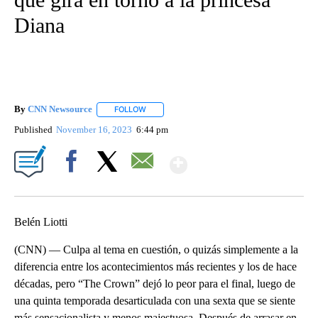
Diana
By
CNN Newsource
FOLLOW
FOLLOW "" TO RECEIVE NOTIFICATIONS ABOU
Published
November 16, 2023
6:44 pm
Show More
Facebook
X
Email
Belén Liotti
(CNN) — Culpa al tema en cuestión, o quizás simplemente a la
diferencia entre los acontecimientos más recientes y los de hace
décadas, pero “The Crown” dejó lo peor para el final, luego de
una quinta temporada desarticulada con una sexta que se siente
más sensacionalista y menos majestuosa. Después de arrasar en