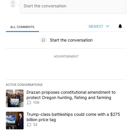
NEWEST
ALL COMMENTS
All Comments
Start the conversation
ADVERTISEMENT
ACTIVE CONVERSATIONS
The following is a list of the most commented articles in the last 7
A trending article titled "Drazan proposes constitutional amendm
Drazan proposes constitutional amendment to
protect Oregon hunting, fishing and farming
106
A trending article titled "Trump-class battleships could come wit
Trump-class battleships could come with a $275
billion price tag
32