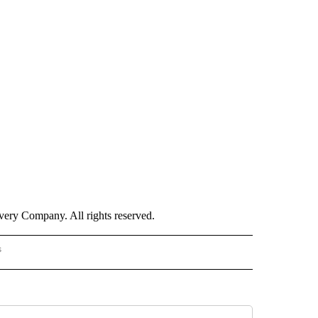
ry Company. All rights reserved.
s
S - CNN" TO RECEIVE NOTIFICATIONS ABOUT NEW PAGES ON "NOTICIAS - CNN".