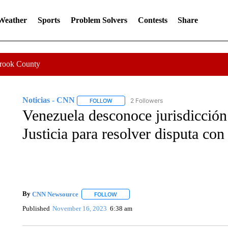
 Weather
Sports
Problem Solvers
Contests
Share
Crook County
Noticias - CNN
2 Followers
FOLLOW
FOLLOW "NOTICIAS - CNN" TO RECEIVE N
Venezuela desconoce jurisdicción 
Justicia para resolver disputa co
By
CNN Newsource
FOLLOW
FOLLOW "" TO RECEIVE NOTIFICATIONS 
Published
November 16, 2023
6:38 am