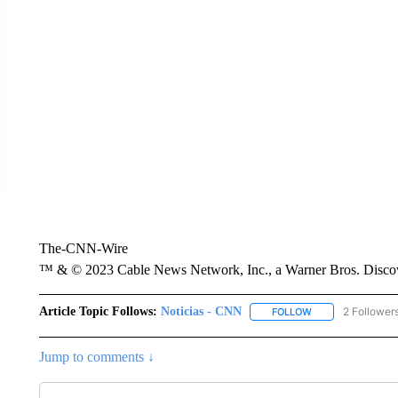
The-CNN-Wire
™ & © 2023 Cable News Network, Inc., a Warner Bros. Discove
Article Topic Follows:
Noticias - CNN
2 Follower
FOLLOW
FOLLOW "NOTICIA
Jump to comments ↓