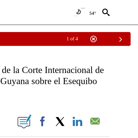
54°
1 of 4
OTIFICATIONS ABOUT NEW PAGES ON "NOTICIAS - CNN".
de la Corte Internacional de
n Guyana sobre el Esequibo
ABOUT NEW PAGES ON "".
Facebook
X
LinkedIn
Email