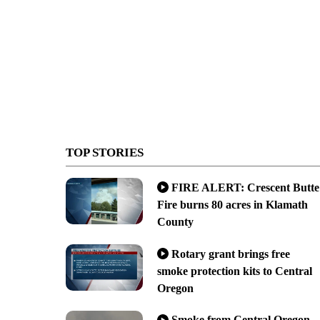
TOP STORIES
FIRE ALERT: Crescent Butte
Fire burns 80 acres in Klamath
County
Rotary grant brings free
smoke protection kits to Central
Oregon
Smoke from Central Oregon