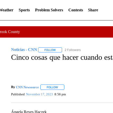
 Weather
Sports
Problem Solvers
Contests
Share
Crook County
Noticias - CNN
2 Followers
FOLLOW
FOLLOW "NOTICIAS - CNN" TO RECEIVE N
Cinco cosas que hacer cuando es
By
CNN Newsource
FOLLOW
FOLLOW "" TO RECEIVE NOTIFICATIONS 
Published
November 17, 2023
8:56 pm
Ángela Reyes Haczek