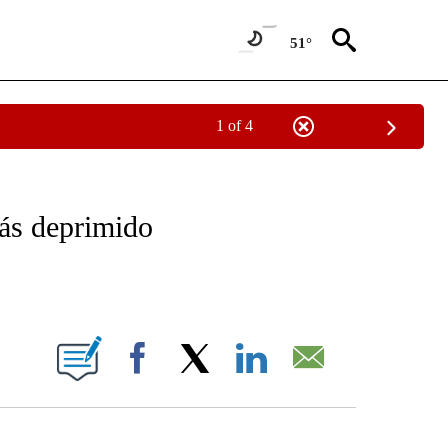
51°
1 of 4
OTIFICATIONS ABOUT NEW PAGES ON "NOTICIAS - CNN".
tás deprimido
ABOUT NEW PAGES ON "".
Facebook
X
LinkedIn
Email