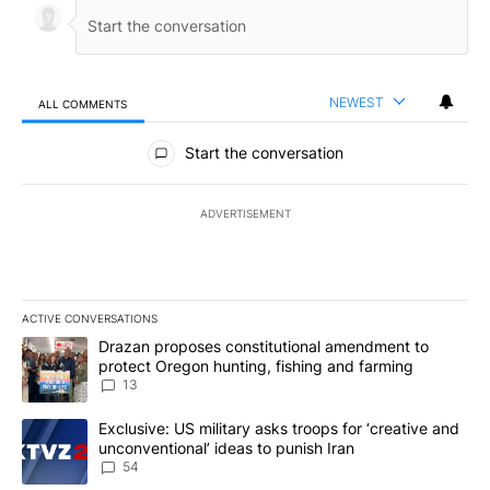
NEWEST
ALL COMMENTS
All Comments
Start the conversation
ADVERTISEMENT
ACTIVE CONVERSATIONS
The following is a list of the most commented articles in the last 7
A trending article titled "Drazan proposes constitutional amendm
Drazan proposes constitutional amendment to
protect Oregon hunting, fishing and farming
13
A trending article titled "Exclusive: US military asks troops for ‘
Exclusive: US military asks troops for ‘creative and
unconventional’ ideas to punish Iran
54