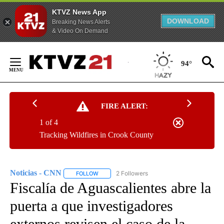
KTVZ News App
DOWNLOAD
Breaking News Alerts
& Video On Demand
Skip
to
94°
Content
FIRE ALERT:
1 of 4
Tracking Wildfires in Crook County
Noticias - CNN
2 Followers
FOLLOW
FOLLOW "NOTICIAS - CNN" TO RECEIVE NOTIF
Fiscalía de Aguascalientes abre la
puerta a que investigadores
externos revisen el caso de la