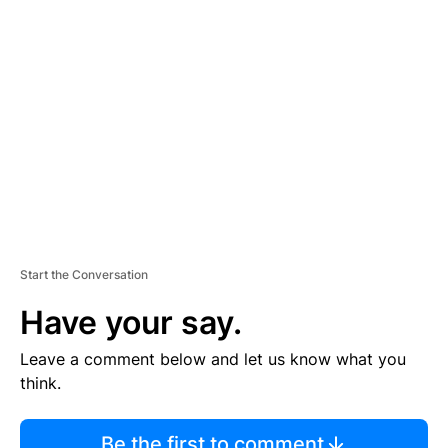
TI
S
E
M
E
N
T
Start the Conversation
Have your say.
Leave a comment below and let us know what you
think.
Be the first to comment