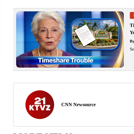
T
Y
B
Se
CNN Newsource