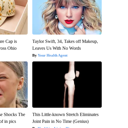
re Cap is
Taylor Swift, 34, Takes off Makeup,
ross Ohio
Leaves Us With No Words
Your Health Agent
se Shocks The
This Little-known Stretch Eliminates
f in pics
Joint Pain in No Time (Genius)