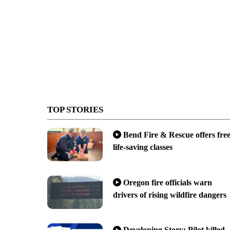
TOP STORIES
Bend Fire & Rescue offers fre
life-saving classes
Oregon fire officials warn
drivers of rising wildfire dangers
Developing Story: Pilot killed