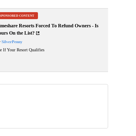
SPONSORED CONTENT
imeshare Resorts Forced To Refund Owners - Is
ours On the List?
y
SilverPenny
e If Your Resort Qualifies