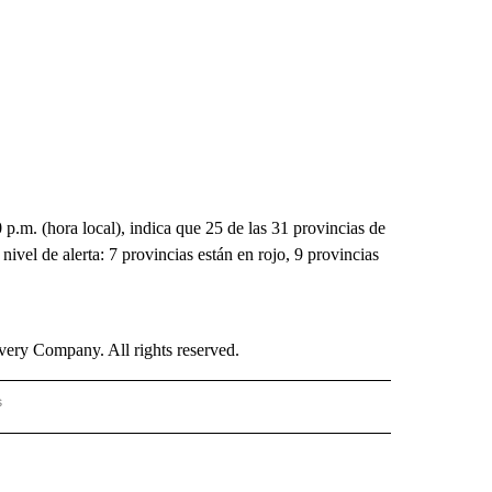
p.m. (hora local), indica que 25 de las 31 provincias de
ivel de alerta: 7 provincias están en rojo, 9 provincias
ry Company. All rights reserved.
s
S - CNN" TO RECEIVE NOTIFICATIONS ABOUT NEW PAGES ON "NOTICIAS - CNN".