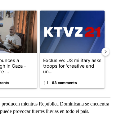
st 7 days.
ticle titled "Trump announces a breakthrough in Gaza - but there a
A trending article titled "Exclusive: US military
A trending arti
ounces a
Exclusive: US military asks
Drazan prop
gh in Gaza -
troops for ‘creative and
constitutio
e ...
un...
to protect Or
ments
63 comments
59 comme
s se producen mientras República Dominicana se encuentra
uede provocar fuertes lluvias en todo el país.