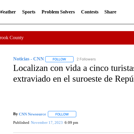
 Weather
Sports
Problem Solvers
Contests
Share
Crook County
Noticias - CNN
2 Followers
FOLLOW
FOLLOW "NOTICIAS - CNN" TO RECEIVE N
Localizan con vida a cinco turist
extraviado en el suroeste de Rep
By
CNN Newsource
FOLLOW
FOLLOW "" TO RECEIVE NOTIFICATIONS 
Published
November 17, 2023
6:09 pm