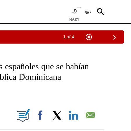
56°
1 of 4
OTIFICATIONS ABOUT NEW PAGES ON "NOTICIAS - CNN".
as españoles que se habían
ública Dominicana
ABOUT NEW PAGES ON "".
Facebook
X
LinkedIn
Email