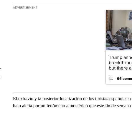
The following is a list of the most commented articles in the la
ADVERTISEMENT
A trending ar
Trump ann
breakthrou
but there ar
e
96 com
El extravío y la posterior localización de los turistas españole
bajo alerta por un fenómeno atmosférico que este fin de semana p