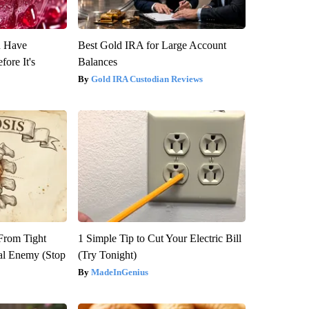
u Have
Best Gold IRA for Large Account
fore It's
Balances
Gold IRA Custodian Reviews
 From Tight
1 Simple Tip to Cut Your Electric Bill
al Enemy (Stop
(Try Tonight)
MadeInGenius