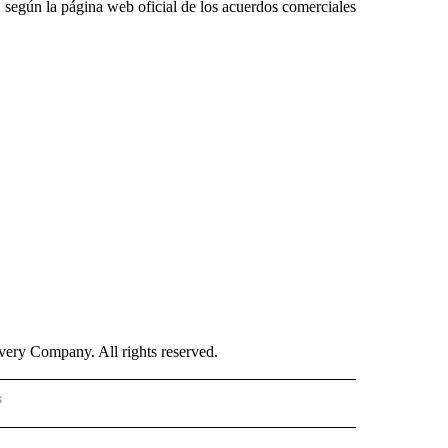
según la página web oficial de los acuerdos comerciales
ry Company. All rights reserved.
s
S - CNN" TO RECEIVE NOTIFICATIONS ABOUT NEW PAGES ON "NOTICIAS - CNN".