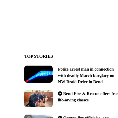
TOP STORIES
Police arrest man in connection
with deadly March burglary on
NW Braid Drive in Bend
Bend Fire & Rescue offers fre
life-saving classes
Oregon fire officials warn