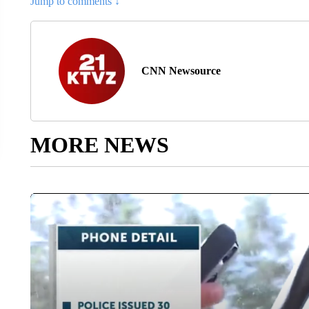
Jump to comments ↓
CNN Newsource
MORE NEWS