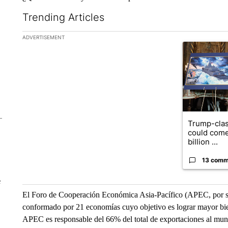
Trending Articles
The following is a list of the most commented articles in the la
ADVERTISEMENT
A trending ar
Trump-clas
could come
billion ...
13 comm
e
El Foro de Cooperación Económica Asia-Pacífico (APEC, por sus 
conformado por 21 economías cuyo objetivo es lograr mayor bie
APEC es responsable del 66% del total de exportaciones al mun