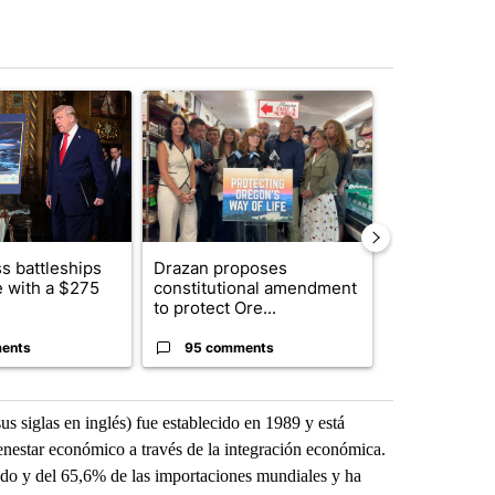
st 7 days.
ticle titled "Trump-class battleships could come with a $275 billion 
A trending article titled "Drazan proposes cons
A trending arti
s battleships
Drazan proposes
The America
 with a $275
constitutional amendment
homes to Isra
to protect Ore...
Lebanon
ents
95 comments
1 commen
siglas en inglés) fue establecido en 1989 y está
nestar económico a través de la integración económica.
do y del 65,6% de las importaciones mundiales y ha