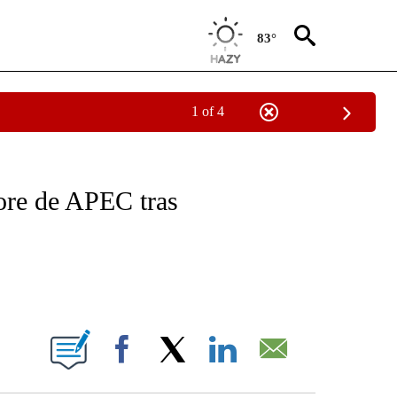
83°
1 of 4
OTIFICATIONS ABOUT NEW PAGES ON "NOTICIAS - CNN".
ore de APEC tras
ABOUT NEW PAGES ON "".
Facebook
X
LinkedIn
Email