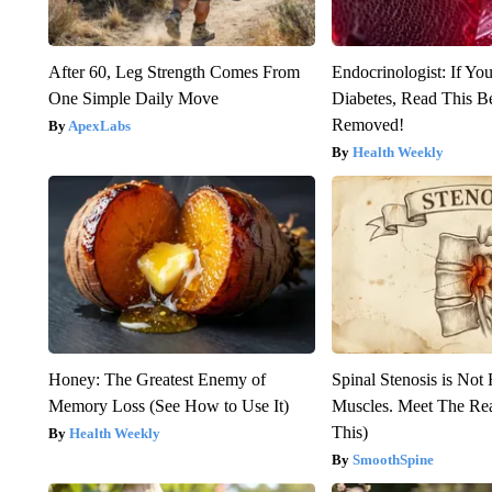
After 60, Leg Strength Comes From
Endocrinologist: If Yo
One Simple Daily Move
Diabetes, Read This Be
Removed!
ApexLabs
Health Weekly
Honey: The Greatest Enemy of
Spinal Stenosis is Not
Memory Loss (See How to Use It)
Muscles. Meet The Re
This)
Health Weekly
SmoothSpine