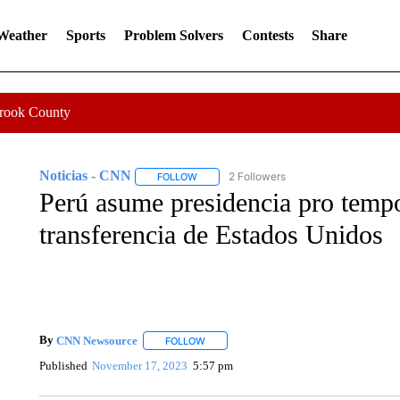
 Weather
Sports
Problem Solvers
Contests
Share
Crook County
Noticias - CNN
2 Followers
FOLLOW
FOLLOW "NOTICIAS - CNN" TO RECEIVE N
Perú asume presidencia pro temp
transferencia de Estados Unidos
By
CNN Newsource
FOLLOW
FOLLOW "" TO RECEIVE NOTIFICATIONS 
Published
November 17, 2023
5:57 pm