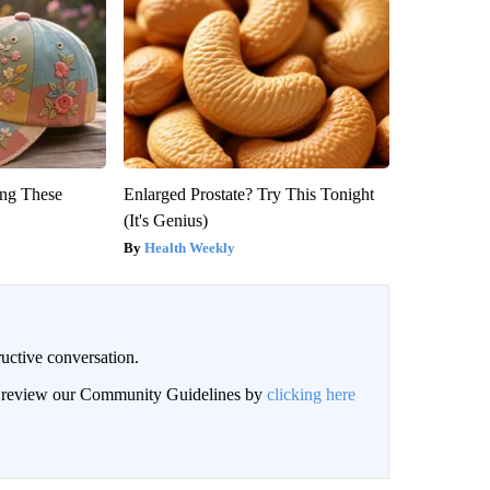
ng These
Enlarged Prostate? Try This Tonight
(It's Genius)
Health Weekly
uctive conversation.
an review our Community Guidelines by
clicking here