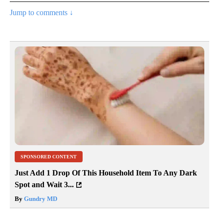
Jump to comments ↓
SPONSORED CONTENT
Just Add 1 Drop Of This Household Item To Any Dark
Spot and Wait 3...
By
Gundry MD