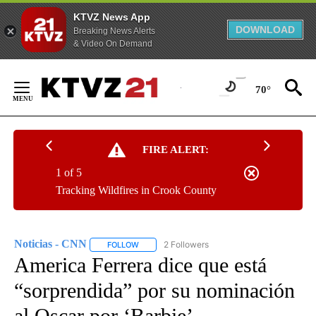
KTVZ News App
DOWNLOAD
Breaking News Alerts
& Video On Demand
Skip
to
70°
Content
FIRE ALERT:
1 of 5
Tracking Wildfires in Crook County
Noticias - CNN
2 Followers
FOLLOW
FOLLOW "NOTICIAS - CNN" TO RECEIVE NOTIF
America Ferrera dice que está
“sorprendida” por su nominación
al Oscar por ‘Barbie’