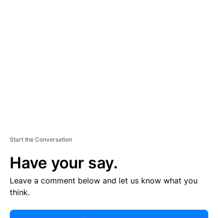
R
TI
S
E
M
E
N
T
Start the Conversation
Have your say.
Leave a comment below and let us know what you
think.