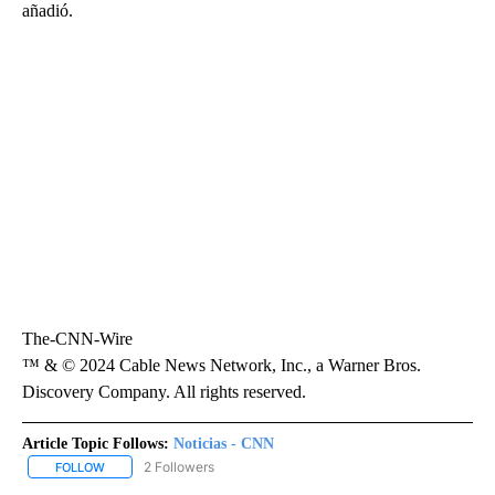
añadió.
The-CNN-Wire
™ & © 2024 Cable News Network, Inc., a Warner Bros.
Discovery Company. All rights reserved.
Article Topic Follows:
Noticias - CNN
2 Followers
FOLLOW
FOLLOW "NOTICIAS - CNN" TO RECEIVE NOTIFICATIONS ABOUT NE