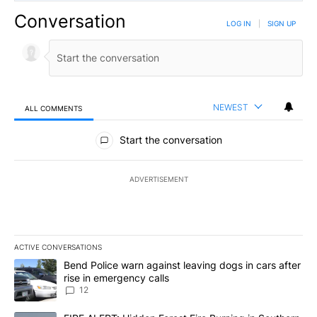
Conversation
LOG IN
|
SIGN UP
NEWEST
ALL COMMENTS
All Comments
Start the conversation
ADVERTISEMENT
ACTIVE CONVERSATIONS
The following is a list of the most commented articles in the last 7
A trending article titled "Bend Police warn against leaving dogs i
Bend Police warn against leaving dogs in cars after
rise in emergency calls
12