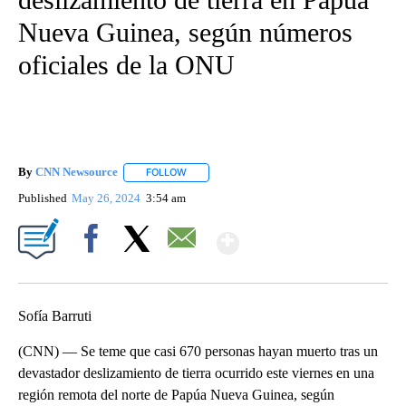
Nueva Guinea, según números
oficiales de la ONU
By
CNN Newsource
FOLLOW
FOLLOW "" TO RECEIVE NOTIFICATIONS ABOU
Published
May 26, 2024
3:54 am
Show More
Facebook
X
Email
Sofía Barruti
(CNN) — Se teme que casi 670 personas hayan muerto tras un
devastador deslizamiento de tierra ocurrido este viernes en una
región remota del norte de Papúa Nueva Guinea, según