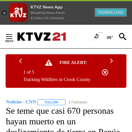
KTVZ News App
DOWNLOAD
Breaking News Alerts
& Video On Demand
Skip
to
48°
Content
FIRE ALERT:
1 of 5
Tracking Wildfires in Crook County
Noticias - CNN
2 Followers
FOLLOW
FOLLOW "NOTICIAS - CNN" TO RECEIVE NOTIF
Se teme que casi 670 personas
hayan muerto en un
deslizamiento de tierra en Papúa