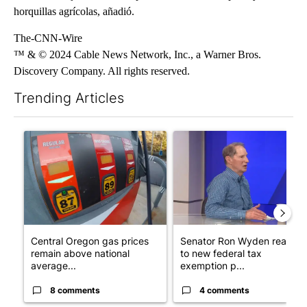
horquillas agrícolas, añadió.
The-CNN-Wire
™ & © 2024 Cable News Network, Inc., a Warner Bros.
Discovery Company. All rights reserved.
Trending Articles
The following is a list of the most commented articles in the last 7
A trending article titled "Central Oregon gas prices remain ab
A trending article titled "Se
Central Oregon gas prices
Senator Ron Wyden reacts
remain above national
to new federal tax
average...
exemption p...
8 comments
4 comments