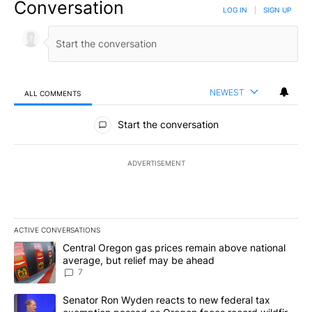
Conversation
LOG IN
|
SIGN UP
NEWEST
ALL COMMENTS
All Comments
Start the conversation
ADVERTISEMENT
ACTIVE CONVERSATIONS
The following is a list of the most commented articles in the last 7
A trending article titled "Central Oregon gas prices remain abov
Central Oregon gas prices remain above national
average, but relief may be ahead
7
A trending article titled "Senator Ron Wyden reacts to new fede
Senator Ron Wyden reacts to new federal tax