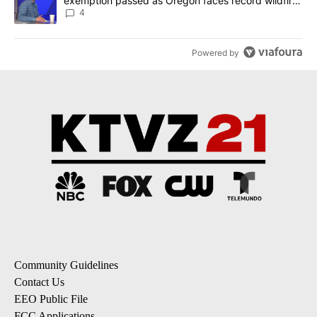
exemption passed as Oregon faces record wildfire
season
4
Powered by
Community Guidelines
Contact Us
EEO Public File
FCC Applications