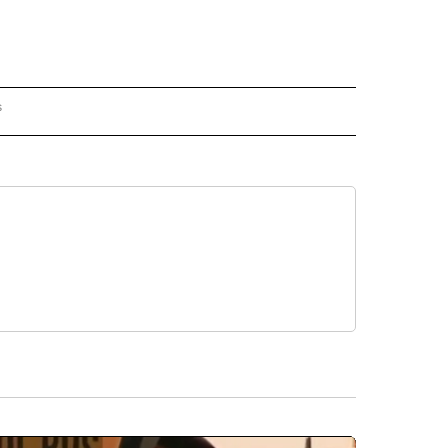
s
S - CNN" TO RECEIVE NOTIFICATIONS ABOUT NEW PAGES ON "NOTICIAS - CNN".