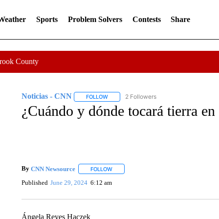
 Weather
Sports
Problem Solvers
Contests
Share
Crook County
Noticias - CNN
2 Followers
FOLLOW
FOLLOW "NOTICIAS - CNN" TO RECEIVE N
¿Cuándo y dónde tocará tierra en
By
CNN Newsource
FOLLOW
FOLLOW "" TO RECEIVE NOTIFICATIONS 
Published
June 29, 2024
6:12 am
Ángela Reyes Haczek