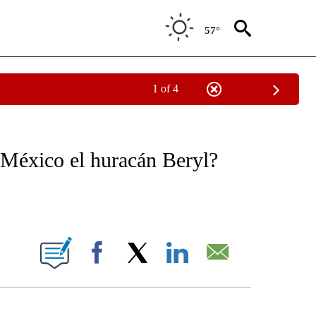
57°
1 of 4
OTIFICATIONS ABOUT NEW PAGES ON "NOTICIAS - CNN".
 México el huracán Beryl?
ABOUT NEW PAGES ON "".
Facebook
X
LinkedIn
Email