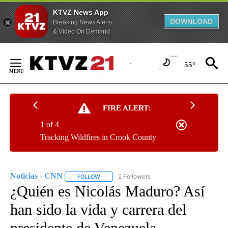
KTVZ News App
DOWNLOAD
Breaking News Alerts
& Video On Demand
Skip
to
55°
Content
FIRE ALERT:
1 of 4
Tracking Wildfires in Crook County
Noticias - CNN
2 Followers
FOLLOW
FOLLOW "NOTICIAS - CNN" TO RECEIVE NOTIF
¿Quién es Nicolás Maduro? Así
han sido la vida y carrera del
presidente de Venezuela