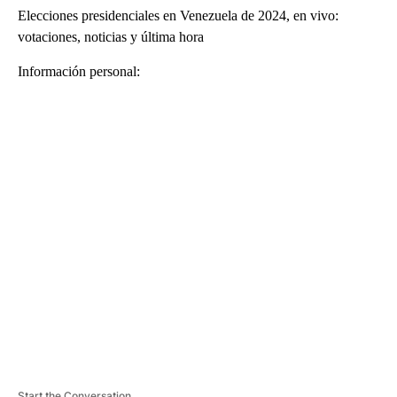
Elecciones presidenciales en Venezuela de 2024, en vivo:
votaciones, noticias y última hora
Información personal:
A
D
V
E
R
TI
S
E
M
E
N
T
Start the Conversation