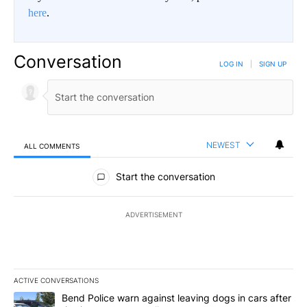
here
.
Conversation
LOG IN
|
SIGN UP
NEWEST
ALL COMMENTS
All Comments
Start the conversation
ADVERTISEMENT
ACTIVE CONVERSATIONS
The following is a list of the most commented articles in the last 7
A trending article titled "Bend Police warn against leaving dogs i
Bend Police warn against leaving dogs in cars after