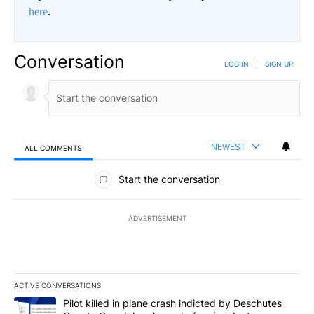
here
.
Conversation
LOG IN
|
SIGN UP
NEWEST
ALL COMMENTS
All Comments
Start the conversation
ADVERTISEMENT
ACTIVE CONVERSATIONS
The following is a list of the most commented articles in the last 7
A trending article titled "Pilot killed in plane crash indicted b
Pilot killed in plane crash indicted by Deschutes