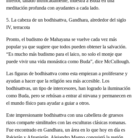
inferior, tallado intrincadamente, muestra a Buda en una
meditación profunda con ayudantes a cada lado.
5. La cabeza de un bodhisattva, Gandhara, alrededor del siglo
IV, terracota
Pronto, el budismo de Mahayana se vuelve cada vez más
popular ya que sugiere que todos pueden obtener la salvación.
“Es mucho más budismo para el laico, no solo el monje que
puede vivir una vida monástica como Buda”, dice McCullough.
Las figuras de bodhisattva como esta empiezan a proliferarse y
ayudan a hacer que la religión sea más accesible. Los
bodhisattvas, un tipo de intercesores, han logrado la iluminación
como Buda, pero se rehúsan a entrar al nirvana y permanecen en
el mundo físico para ayudar a guiar a otros.
Este impresionante bodhisattva con una cabellera de gruesos
rizos comparte similitudes con las esculturas clásicas romanas.
Fue encontrado en Gandhara, un área en lo que hoy en día es
Pakistán y Afganistán. Alejandro Magno conquistó la región