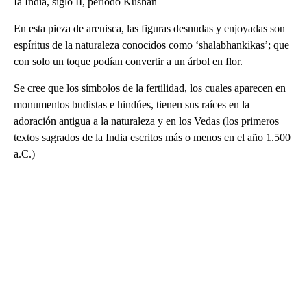
Ia India, siglo II, periodo Kushan
En esta pieza de arenisca, las figuras desnudas y enjoyadas son
espíritus de la naturaleza conocidos como ‘shalabhankikas’; que
con solo un toque podían convertir a un árbol en flor.
Se cree que los símbolos de la fertilidad, los cuales aparecen en
monumentos budistas e hindúes, tienen sus raíces en la
adoración antigua a la naturaleza y en los Vedas (los primeros
textos sagrados de la India escritos más o menos en el año 1.500
a.C.)
A
D
V
E
R
TI
S
E
M
E
N
T