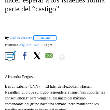
parte del “castigo”
By
CNN Newsource
FOLLOW
FOLLOW "" TO RECEIVE NOTIFICATIONS ABOU
Published
August 6, 2024
1:45 pm
Show More
Facebook
X
Email
Alexandra Ferguson
Beirut, Líbano (CNN) — El líder de Hezbollah, Hassan
Nasrallah, dijo que su grupo responderá a Israel “sin importar las
consecuencias” para vengar el asesinato del máximo
comandante del grupo hace una semana, pero mantener a los
israelíes esperando es “parte del castigo”.