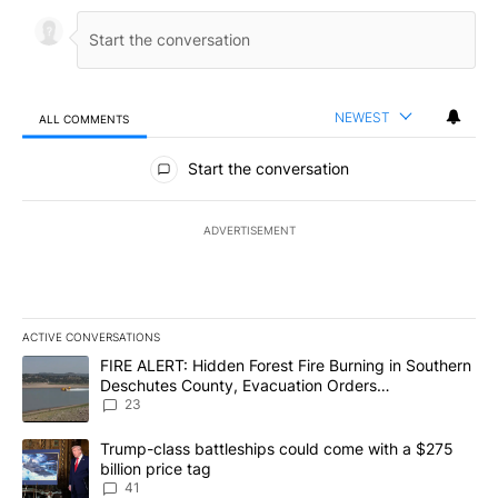
NEWEST
ALL COMMENTS
All Comments
Start the conversation
ADVERTISEMENT
ACTIVE CONVERSATIONS
The following is a list of the most commented articles in the last 7
A trending article titled "FIRE ALERT: Hidden Forest Fire Burni
FIRE ALERT: Hidden Forest Fire Burning in Southern
Deschutes County, Evacuation Orders
Implemented
23
A trending article titled "Trump-class battleships could come wit
Trump-class battleships could come with a $275
billion price tag
41