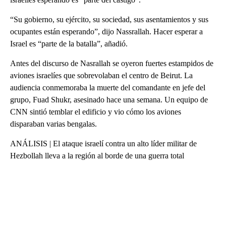
“Su gobierno, su ejército, su sociedad, sus asentamientos y sus
ocupantes están esperando”, dijo Nassrallah. Hacer esperar a
Israel es “parte de la batalla”, añadió.
Antes del discurso de Nasrallah se oyeron fuertes estampidos de
aviones israelíes que sobrevolaban el centro de Beirut. La
audiencia conmemoraba la muerte del comandante en jefe del
grupo, Fuad Shukr, asesinado hace una semana. Un equipo de
CNN sintió temblar el edificio y vio cómo los aviones
disparaban varias bengalas.
ANÁLISIS | El ataque israelí contra un alto líder militar de
Hezbollah lleva a la región al borde de una guerra total
A
D
V
E
R
TI
S
E