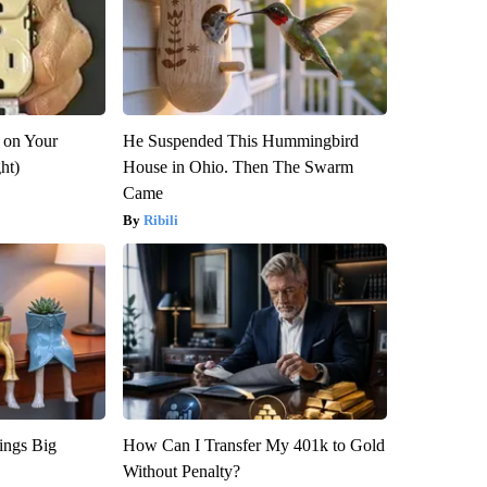
 on Your
He Suspended This Hummingbird
ght)
House in Ohio. Then The Swarm
Came
Ribili
ings Big
How Can I Transfer My 401k to Gold
Without Penalty?