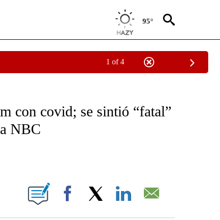
95°
1 of 4
OTIFICATIONS ABOUT NEW PAGES ON "NOTICIAS - CNN".
m con covid; se sintió “fatal”
o a NBC
ABOUT NEW PAGES ON "".
Facebook
X
LinkedIn
Email