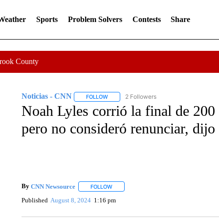
 Weather
Sports
Problem Solvers
Contests
Share
Crook County
Noticias - CNN
2 Followers
FOLLOW
FOLLOW "NOTICIAS - CNN" TO RECEIVE N
Noah Lyles corrió la final de 200 
pero no consideró renunciar, dij
By
CNN Newsource
FOLLOW
FOLLOW "" TO RECEIVE NOTIFICATIONS 
Published
August 8, 2024
1:16 pm