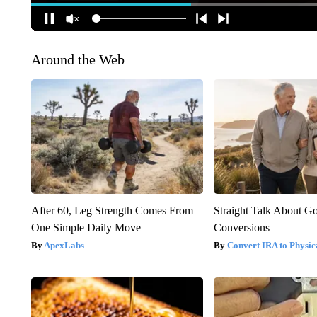
Around the Web
After 60, Leg Strength Comes From
Straight Talk About G
One Simple Daily Move
Conversions
ApexLabs
Convert IRA to Physic