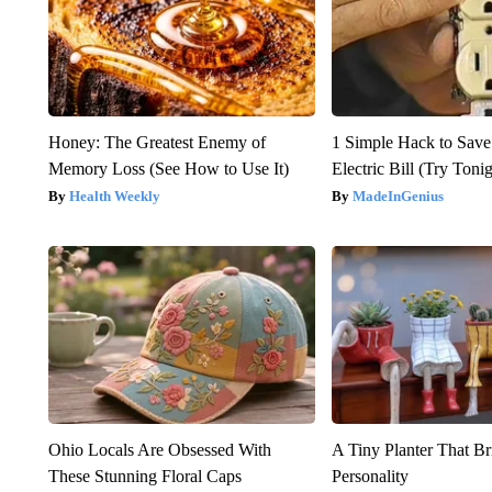
Honey: The Greatest Enemy of
1 Simple Hack to Save
Memory Loss (See How to Use It)
Electric Bill (Try Toni
Health Weekly
MadeInGenius
Ohio Locals Are Obsessed With
A Tiny Planter That Br
These Stunning Floral Caps
Personality