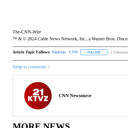
The-CNN-Wire
™ & © 2024 Cable News Network, Inc., a Warner Bros. Discove
Article Topic Follows:
Noticias - CNN
2 Follower
FOLLOW
FOLLOW "NOTICIA
Jump to comments ↓
CNN Newsource
MORE NEWS