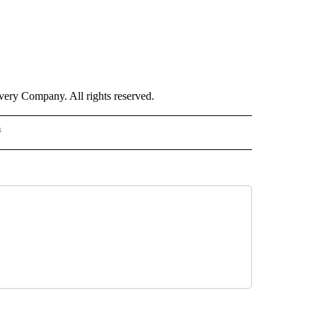
ry Company. All rights reserved.
s
S - CNN" TO RECEIVE NOTIFICATIONS ABOUT NEW PAGES ON "NOTICIAS - CNN".