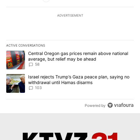
ADVERTISEMENT
ACTIVE CONVERSATIONS
The following is a list of the most commented articles in the last 7
A trending article titled "Central Oregon gas prices remain abov
Central Oregon gas prices remain above national
average, but relief may be ahead
58
A trending article titled "Israel rejects Trump’s Gaza peace plan
Israel rejects Trump’s Gaza peace plan, saying no
withdrawal until Hamas disarms
103
Powered by