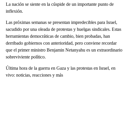
La nación se siente en la cúspide de un importante punto de
inflexión.
Las próximas semanas se presentan impredecibles para Israel,
sacudido por una oleada de protestas y huelgas sindicales. Estas
herramientas democráticas de cambio, bien probadas, han
derribado gobiernos con anterioridad, pero conviene recordar
que el primer ministro Benjamin Netanyahu es un extraordinario
sobreviviente político.
Última hora de la guerra en Gaza y las protestas en Israel, en
vivo: noticias, reacciones y más
A
D
V
E
R
TI
S
E
M
E
N
T