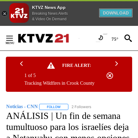
KTVZ News App
DOWNLOAD
Breaking News Alerts
& Video On Demand
Skip
to
75°
Content
FIRE ALERT:
1 of 5
Tracking Wildfires in Crook County
Noticias - CNN
2 Followers
FOLLOW
FOLLOW "NOTICIAS - CNN" TO RECEIVE NOTIF
ANÁLISIS | Un fin de semana
tumultuoso para los israelíes deja
a Netanyahu con menos opciones