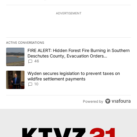
ADVERTISEMENT
ACTIVE CONVERSATIONS
The following is a list of the most commented articles in the last 7
A trending article titled "FIRE ALERT: Hidden Forest Fire Burni
FIRE ALERT: Hidden Forest Fire Burning in Southern
Deschutes County, Evacuation Orders
Implemented
46
A trending article titled "Wyden secures legislation to prevent t
Wyden secures legislation to prevent taxes on
wildfire settlement payments
10
Powered by