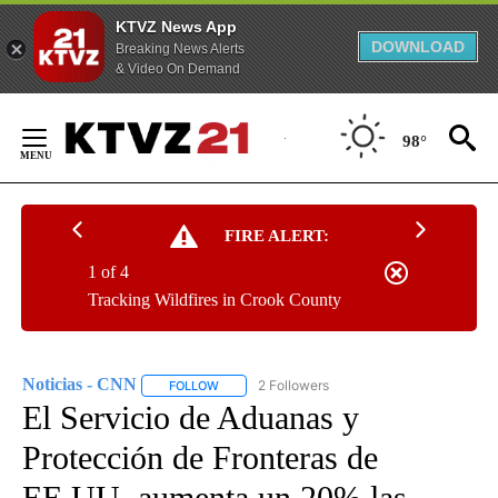
KTVZ News App
DOWNLOAD
Breaking News Alerts
& Video On Demand
Skip
to
98°
Content
FIRE ALERT:
1 of 4
Tracking Wildfires in Crook County
Noticias - CNN
2 Followers
FOLLOW
FOLLOW "NOTICIAS - CNN" TO RECEIVE NOTIF
El Servicio de Aduanas y
Protección de Fronteras de
EE.UU. aumenta un 20% las