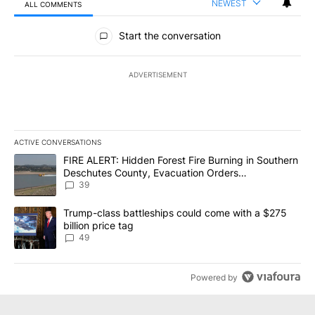
NEWEST
ALL COMMENTS
All Comments
Start the conversation
ADVERTISEMENT
ACTIVE CONVERSATIONS
The following is a list of the most commented articles in the last 7
A trending article titled "FIRE ALERT: Hidden Forest Fire Burni
FIRE ALERT: Hidden Forest Fire Burning in Southern
Deschutes County, Evacuation Orders
Implemented
39
A trending article titled "Trump-class battleships could come wit
Trump-class battleships could come with a $275
billion price tag
49
Powered by