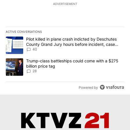
ADVERTISEMENT
ACTIVE CONVERSATIONS
The following is a list of the most commented articles in the last 7
A trending article titled "Pilot killed in plane crash indicted b
Pilot killed in plane crash indicted by Deschutes
County Grand Jury hours before incident, case
dismissed following death
40
A trending article titled "Trump-class battleships could come wit
Trump-class battleships could come with a $275
billion price tag
28
Powered by