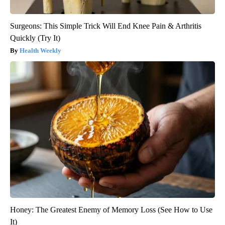
Surgeons: This Simple Trick Will End Knee Pain & Arthritis
Quickly (Try It)
Health Weekly
Honey: The Greatest Enemy of Memory Loss (See How to Use
It)