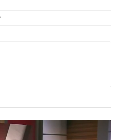
s
S - CNN" TO RECEIVE NOTIFICATIONS ABOUT NEW PAGES ON "NOTICIAS - CNN".