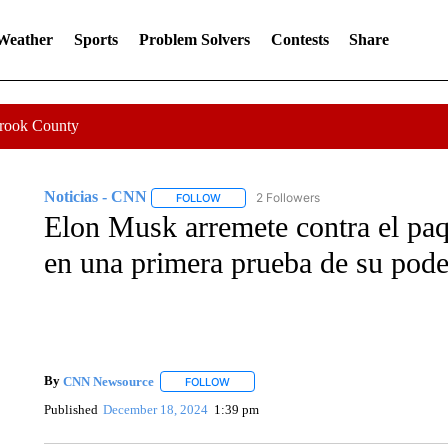
 Weather
Sports
Problem Solvers
Contests
Share
Crook County
Noticias - CNN
2 Followers
FOLLOW
FOLLOW "NOTICIAS - CNN" TO RECEIVE N
Elon Musk arremete contra el paq
en una primera prueba de su poder
By
CNN Newsource
FOLLOW
FOLLOW "" TO RECEIVE NOTIFICATIONS 
Published
December 18, 2024
1:39 pm