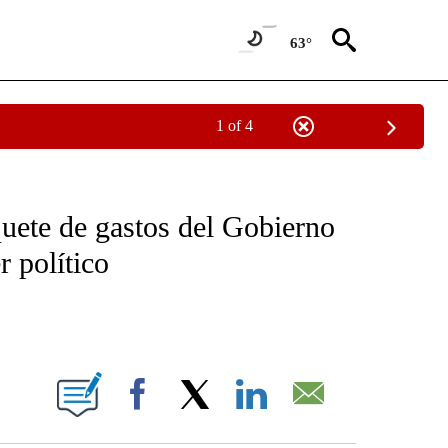
63°
1 of 4
OTIFICATIONS ABOUT NEW PAGES ON "NOTICIAS - CNN".
uete de gastos del Gobierno
 político
ABOUT NEW PAGES ON "".
Facebook
X
LinkedIn
Email