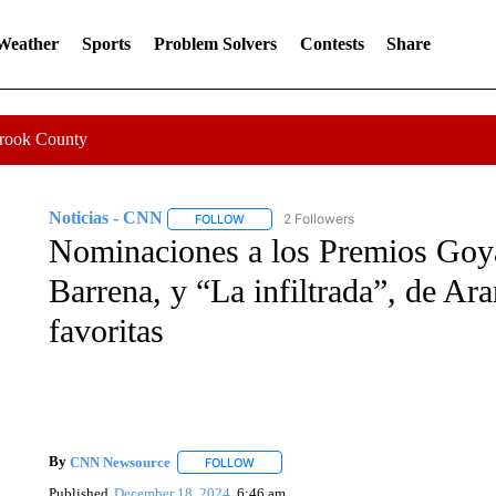
 Weather
Sports
Problem Solvers
Contests
Share
Crook County
Noticias - CNN
2 Followers
FOLLOW
FOLLOW "NOTICIAS - CNN" TO RECEIVE N
Nominaciones a los Premios Goya
Barrena, y “La infiltrada”, de Ara
favoritas
By
CNN Newsource
FOLLOW
FOLLOW "" TO RECEIVE NOTIFICATIONS 
Published
December 18, 2024
6:46 am