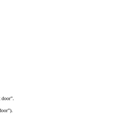
 door”.
door”).