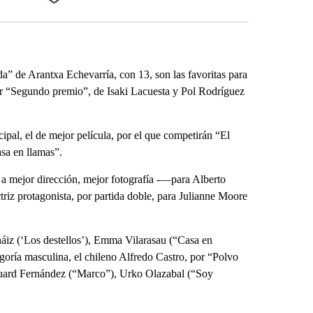
Facebook
X
LinkedIn
Email
a” de Arantxa Echevarría, con 13, son las favoritas para
or “Segundo premio”, de Isaki Lacuesta y Pol Rodríguez
ipal, el de mejor película, por el que competirán “El
asa en llamas”.
 a mejor dirección, mejor fotografía -—para Alberto
triz protagonista, por partida doble, para Julianne Moore
náiz (‘Los destellos’), Emma Vilarasau (“Casa en
egoría masculina, el chileno Alfredo Castro, por “Polvo
duard Fernández (“Marco”), Urko Olazabal (“Soy