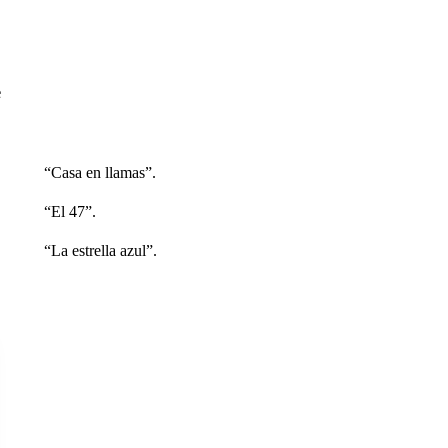
e
“Casa en llamas”.
“El 47”.
“La estrella azul”.