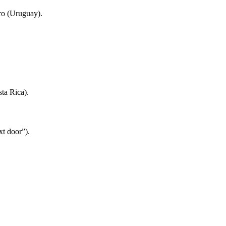
ro (Uruguay).
ta Rica).
t door”).