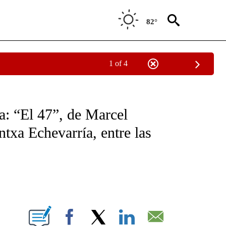
82°
1 of 4
OTIFICATIONS ABOUT NEW PAGES ON "NOTICIAS - CNN".
: “El 47”, de Marcel
ntxa Echevarría, entre las
ABOUT NEW PAGES ON "".