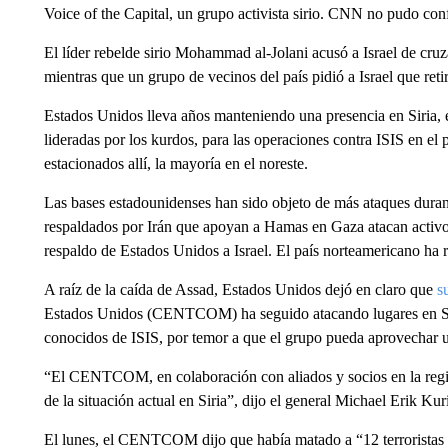
Voice of the Capital, un grupo activista sirio. CNN no pudo con
El líder rebelde sirio Mohammad al-Jolani acusó a Israel de cruz
mientras que un grupo de vecinos del país pidió a Israel que retire
Estados Unidos lleva años manteniendo una presencia en Siria, 
lideradas por los kurdos, para las operaciones contra ISIS en e
estacionados allí, la mayoría en el noreste.
Las bases estadounidenses han sido objeto de más ataques duran
respaldados por Irán que apoyan a Hamas en Gaza atacan activos 
respaldo de Estados Unidos a Israel. El país norteamericano ha 
A raíz de la caída de Assad, Estados Unidos dejó en claro que
s
Estados Unidos (CENTCOM) ha seguido atacando lugares en Sir
conocidos de ISIS, por temor a que el grupo pueda aprovechar un
“El CENTCOM, en colaboración con aliados y socios en la regió
de la situación actual en Siria”, dijo el general Michael Erik Ku
El lunes, el CENTCOM dijo que había matado a “12 terroristas d