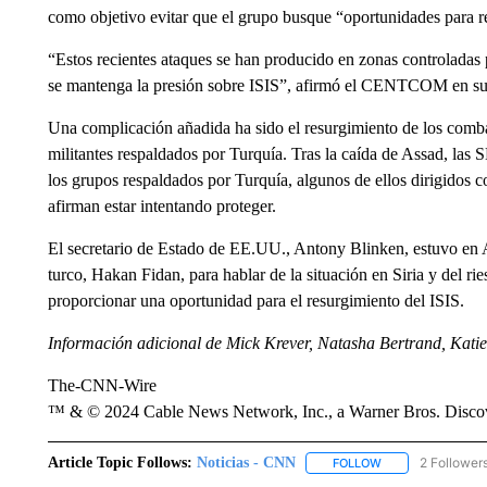
como objetivo evitar que el grupo busque “oportunidades para rec
“Estos recientes ataques se han producido en zonas controladas 
se mantenga la presión sobre ISIS”, afirmó el CENTCOM en su
Una complicación añadida ha sido el resurgimiento de los comba
militantes respaldados por Turquía. Tras la caída de Assad, las 
los grupos respaldados por Turquía, algunos de ellos dirigidos c
afirman estar intentando proteger.
El secretario de Estado de EE.UU., Antony Blinken, estuvo en
turco, Hakan Fidan, para hablar de la situación en Siria y del ri
proporcionar una oportunidad para el resurgimiento del ISIS.
Información adicional de Mick Krever, Natasha Bertrand, Kati
The-CNN-Wire
™ & © 2024 Cable News Network, Inc., a Warner Bros. Discove
Article Topic Follows:
Noticias - CNN
2 Follower
FOLLOW
FOLLOW "NOTICIA