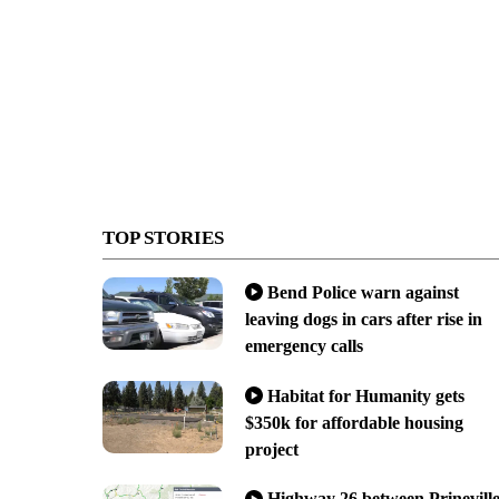
TOP STORIES
Bend Police warn against
leaving dogs in cars after rise in
emergency calls
Habitat for Humanity gets
$350k for affordable housing
project
Highway 26 between Prinevill