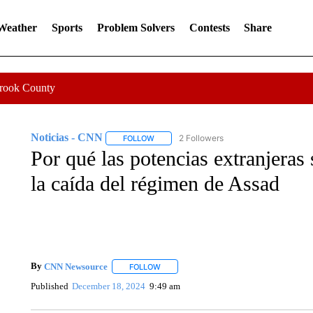
 Weather
Sports
Problem Solvers
Contests
Share
Crook County
Noticias - CNN
2 Followers
FOLLOW
FOLLOW "NOTICIAS - CNN" TO RECEIVE N
Por qué las potencias extranjeras 
la caída del régimen de Assad
By
CNN Newsource
FOLLOW
FOLLOW "" TO RECEIVE NOTIFICATIONS 
Published
December 18, 2024
9:49 am