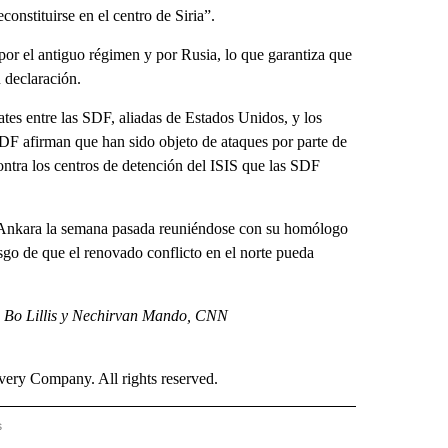
onstituirse en el centro de Siria”.
por el antiguo régimen y por Rusia, lo que garantiza que
 declaración.
tes entre las SDF, aliadas de Estados Unidos, y los
SDF afirman que han sido objeto de ataques por parte de
ontra los centros de detención del ISIS que las SDF
 Ankara la semana pasada reuniéndose con su homólogo
esgo de que el renovado conflicto en el norte pueda
e Bo Lillis y Nechirvan Mando, CNN
ry Company. All rights reserved.
s
S - CNN" TO RECEIVE NOTIFICATIONS ABOUT NEW PAGES ON "NOTICIAS - CNN".