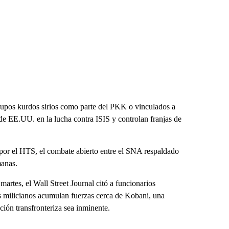
rupos kurdos sirios como parte del PKK o vinculados a
 de EE.UU. en la lucha contra ISIS y controlan franjas de
por el HTS, el combate abierto entre el SNA respaldado
manas.
artes, el Wall Street Journal citó a funcionarios
s milicianos acumulan fuerzas cerca de Kobani, una
ión transfronteriza sea inminente.