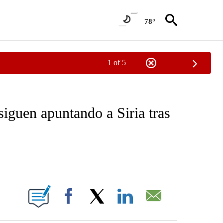
78°
1 of 5
OTIFICATIONS ABOUT NEW PAGES ON "NOTICIAS - CNN".
siguen apuntando a Siria tras
ABOUT NEW PAGES ON "".
Facebook
X
LinkedIn
Email