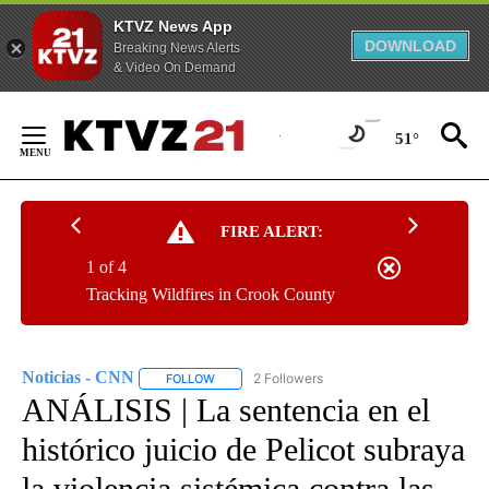
KTVZ News App
DOWNLOAD
Breaking News Alerts
& Video On Demand
Skip
to
51°
Content
FIRE ALERT:
1 of 4
Tracking Wildfires in Crook County
Noticias - CNN
2 Followers
FOLLOW
FOLLOW "NOTICIAS - CNN" TO RECEIVE NOTIF
ANÁLISIS | La sentencia en el
histórico juicio de Pelicot subraya
la violencia sistémica contra las