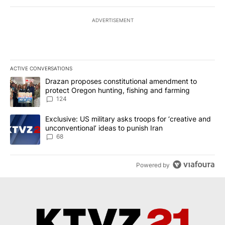
ADVERTISEMENT
ACTIVE CONVERSATIONS
The following is a list of the most commented articles in the last 7
A trending article titled "Drazan proposes constitutional amendm
Drazan proposes constitutional amendment to
protect Oregon hunting, fishing and farming
124
A trending article titled "Exclusive: US military asks troops for ‘
Exclusive: US military asks troops for ‘creative and
unconventional’ ideas to punish Iran
68
Powered by