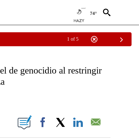
74°
1 of 5
OTIFICATIONS ABOUT NEW PAGES ON "NOTICIAS - CNN".
 de genocidio al restringir
za
ABOUT NEW PAGES ON "".
Facebook
X
LinkedIn
Email