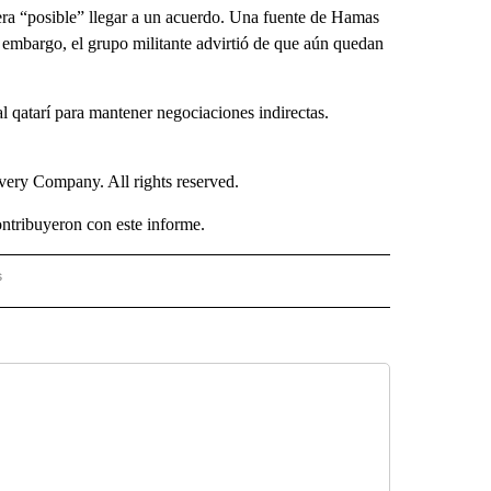
era “posible” llegar a un acuerdo. Una fuente de Hamas
n embargo, el grupo militante advirtió de que aún quedan
l qatarí para mantener negociaciones indirectas.
ry Company. All rights reserved.
tribuyeron con este informe.
s
S - CNN" TO RECEIVE NOTIFICATIONS ABOUT NEW PAGES ON "NOTICIAS - CNN".