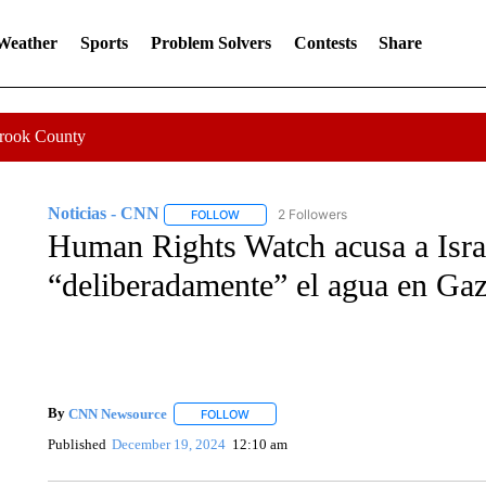
 Weather
Sports
Problem Solvers
Contests
Share
Crook County
Noticias - CNN
2 Followers
FOLLOW
FOLLOW "NOTICIAS - CNN" TO RECEIVE N
Human Rights Watch acusa a Israel
“deliberadamente” el agua en Ga
By
CNN Newsource
FOLLOW
FOLLOW "" TO RECEIVE NOTIFICATIONS 
Published
December 19, 2024
12:10 am