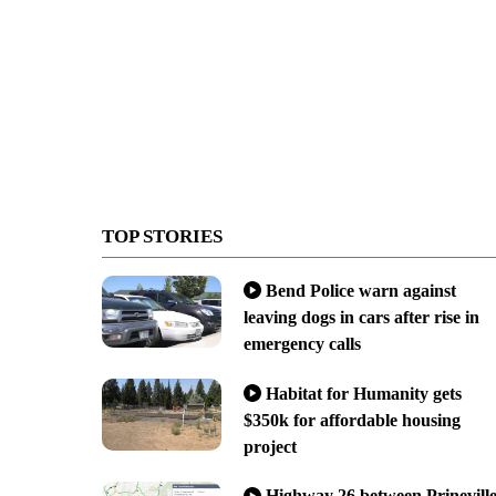
TOP STORIES
Bend Police warn against
leaving dogs in cars after rise in
emergency calls
Habitat for Humanity gets
$350k for affordable housing
project
Highway 26 between Prinevill