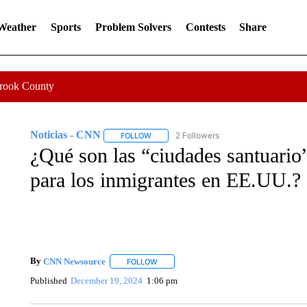
 Weather
Sports
Problem Solvers
Contests
Share
Crook County
Noticias - CNN
2 Followers
FOLLOW
FOLLOW "NOTICIAS - CNN" TO RECEIVE N
¿Qué son las “ciudades santuario
para los inmigrantes en EE.UU.?
By
CNN Newsource
FOLLOW
FOLLOW "" TO RECEIVE NOTIFICATIONS 
Published
December 19, 2024
1:06 pm