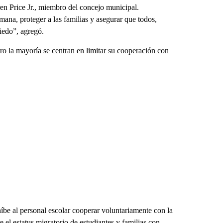
n Price Jr., miembro del concejo municipal.
na, proteger a las familias y asegurar que todos,
iedo”, agregó.
ero la mayoría se centran en limitar su cooperación con
íbe al personal escolar cooperar voluntariamente con la
 el estatus migratorio de estudiantes y familias con