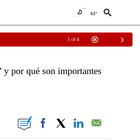
62°
1 of 4
OTIFICATIONS ABOUT NEW PAGES ON "NOTICIAS - CNN".
” y por qué son importantes
ABOUT NEW PAGES ON "".
Facebook
X
LinkedIn
Email