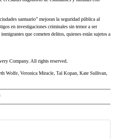
 “ciudades santuario” mejoran la seguridad pública al
stigos en investigaciones criminales sin temor a ser
 inmigrantes que cometen delitos, quienes están sujetos a
ry Company. All rights reserved.
th Wolfe, Veronica Miracle, Tal Kopan, Kate Sullivan,
s
S - CNN" TO RECEIVE NOTIFICATIONS ABOUT NEW PAGES ON "NOTICIAS - CNN".