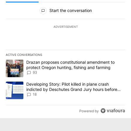
All Comments
Start the conversation
ADVERTISEMENT
ACTIVE CONVERSATIONS
The following is a list of the most commented articles in the last 7
A trending article titled "Drazan proposes constitutional amendm
Drazan proposes constitutional amendment to
protect Oregon hunting, fishing and farming
93
A trending article titled "Developing Story: Pilot killed in plane
Developing Story: Pilot killed in plane crash
indicted by Deschutes Grand Jury hours before
incident
18
Powered by