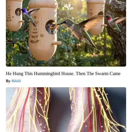
He Hung This Hummingbird House. Then The Swarm Came
Ribili