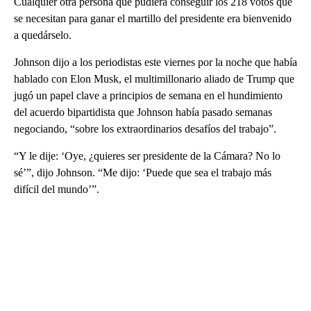
Cualquier otra persona que pudiera conseguir los 218 votos que
se necesitan para ganar el martillo del presidente era bienvenido
a quedárselo.
Johnson dijo a los periodistas este viernes por la noche que había
hablado con Elon Musk, el multimillonario aliado de Trump que
jugó un papel clave a principios de semana en el hundimiento
del acuerdo bipartidista que Johnson había pasado semanas
negociando, “sobre los extraordinarios desafíos del trabajo”.
“Y le dije: ‘Oye, ¿quieres ser presidente de la Cámara? No lo
sé’”, dijo Johnson. “Me dijo: ‘Puede que sea el trabajo más
difícil del mundo’”.
A
D
V
E
R
TI
S
E
M
E
N