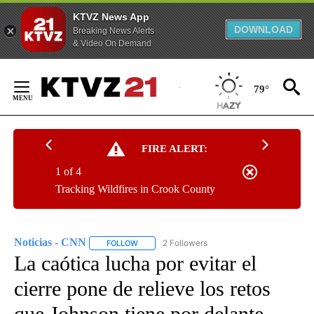
KTVZ News App
DOWNLOAD
Breaking News Alerts
& Video On Demand
Skip
to
79°
Content
FIRE ALERT:
1 of 4
Tracking Wildfires in Crook County
Noticias - CNN
2 Followers
FOLLOW
FOLLOW "NOTICIAS - CNN" TO RECEIVE NOTIF
La caótica lucha por evitar el
cierre pone de relieve los retos
que Johnson tiene por delante