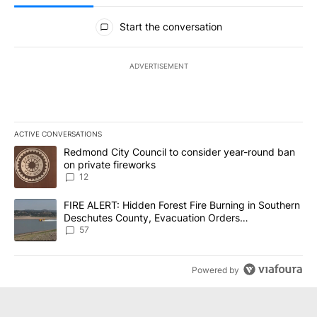
All Comments
Start the conversation
ADVERTISEMENT
ACTIVE CONVERSATIONS
The following is a list of the most commented articles in the last 7
A trending article titled "Redmond City Council to consider year
Redmond City Council to consider year-round ban
on private fireworks
12
A trending article titled "FIRE ALERT: Hidden Forest Fire Burni
FIRE ALERT: Hidden Forest Fire Burning in Southern
Deschutes County, Evacuation Orders
Implemented
57
Powered by