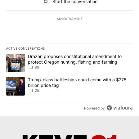
Start the conversation
ADVERTISEMENT
ACTIVE CONVERSATIONS
The following is a list of the most commented articles in the last 7
A trending article titled "Drazan proposes constitutional amendm
Drazan proposes constitutional amendment to
protect Oregon hunting, fishing and farming
99
A trending article titled "Trump-class battleships could come wit
Trump-class battleships could come with a $275
billion price tag
25
Powered by