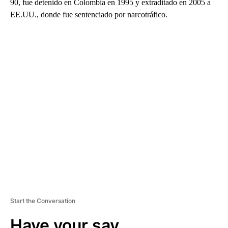
90, fue detenido en Colombia en 1995 y extraditado en 2005 a
EE.UU., donde fue sentenciado por narcotráfico.
A
D
V
E
R
TI
S
E
M
E
N
T
Start the Conversation
Have your say.