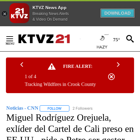
KTVZ News App
DOWNLOAD
Breaking News Alerts
& Video On Demand
Skip
to
75°
Content
FIRE ALERT:
1 of 4
Tracking Wildfires in Crook County
Noticias - CNN
2 Followers
FOLLOW
FOLLOW "NOTICIAS - CNN" TO RECEIVE NOTIF
Miguel Rodríguez Orejuela,
exlíder del Cartel de Cali preso en
EE.UU., pide a Petro ser gestor