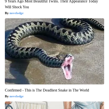
9 Years Ago Most Beautiful Twins. Their Appearance Today
Will Shock You
novelodge
Confirmed - This is The Deadliest Snake in The World
novelodge