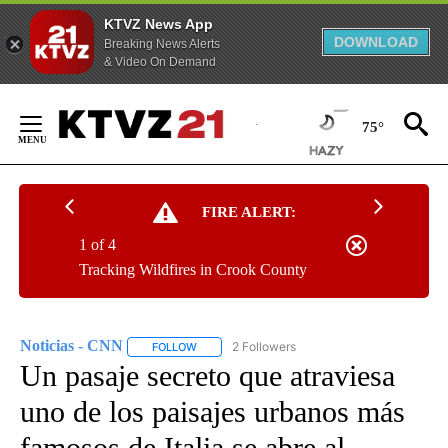
KTVZ News App
DOWNLOAD
Breaking News Alerts
& Video On Demand
Skip
to
75°
Content
FIRE ALERT:
1 of 4
Tracking Wildfires in Crook County
Noticias - CNN
2 Followers
FOLLOW
FOLLOW "NOTICIAS - CNN" TO RECEIVE NOTIF
Un pasaje secreto que atraviesa
uno de los paisajes urbanos más
famosos de Italia se abre al