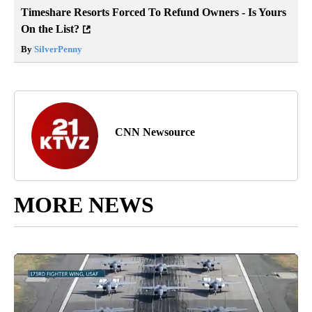
Timeshare Resorts Forced To Refund Owners - Is Yours
On the List?
By
SilverPenny
CNN Newsource
MORE NEWS