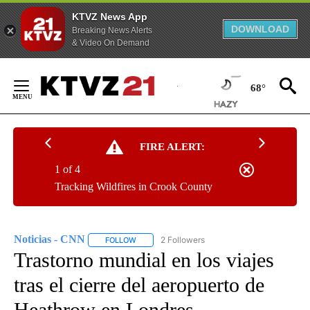
KTVZ News App
DOWNLOAD
Breaking News Alerts
& Video On Demand
Skip
to
68°
Content
FIRE ALERT:
1 of 4
Tracking Wildfires in Crook County
Noticias - CNN
2 Followers
FOLLOW
FOLLOW "NOTICIAS - CNN" TO RECEIVE NOTIF
Trastorno mundial en los viajes
tras el cierre del aeropuerto de
Heathrow en Londres