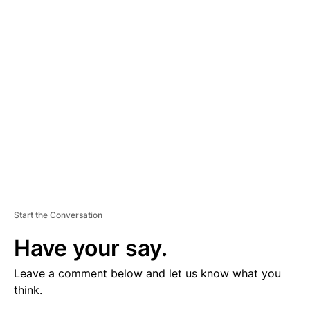
V
E
R
TI
S
E
M
E
N
T
Start the Conversation
Have your say.
Leave a comment below and let us know what you
think.