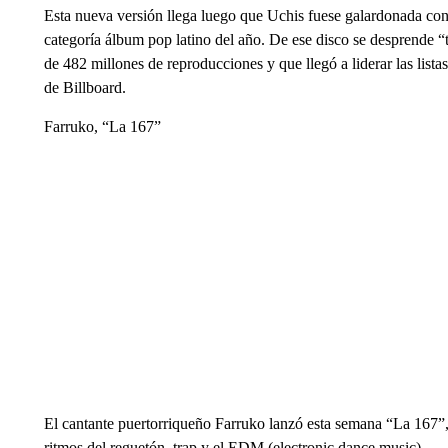
Esta nueva versión llega luego que Uchis fuese galardonada con
categoría álbum pop latino del año. De ese disco se desprende “
de 482 millones de reproducciones y que llegó a liderar las lista
de Billboard.
Farruko, “La 167”
El cantante puertorriqueño Farruko lanzó esta semana “La 167”,
ritmos del reguetón, trap y el EDM (electronic dance music).