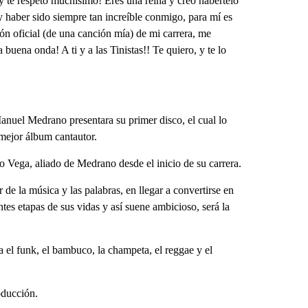
 y te respeto muchísimo! Eres una reina y creo habertelo
 haber sido siempre tan increíble conmigo, para mí es
n oficial (de una canción mía) de mi carrera, me
buena onda! A ti y a las Tinistas!! Te quiero, y te lo
anuel Medrano presentara su primer disco, el cual lo
mejor álbum cantautor.
o Vega, aliado de Medrano desde el inicio de su carrera.
de la música y las palabras, en llegar a convertirse en
es etapas de sus vidas y así suene ambicioso, será la
el funk, el bambuco, la champeta, el reggae y el
oducción.