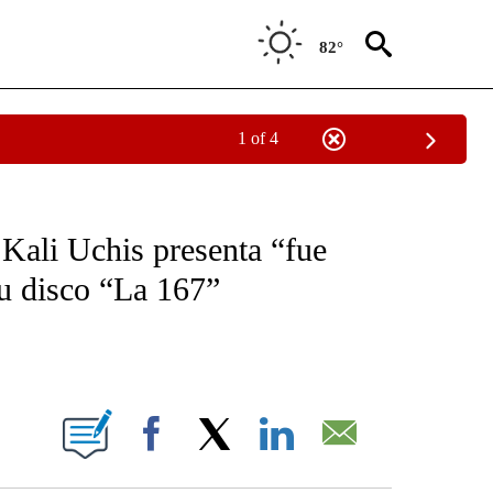
82°
1 of 4
NEW PAGES ON "NEWS".
 Kali Uchis presenta “fue
u disco “La 167”
ABOUT NEW PAGES ON "".
Facebook
X
LinkedIn
Email