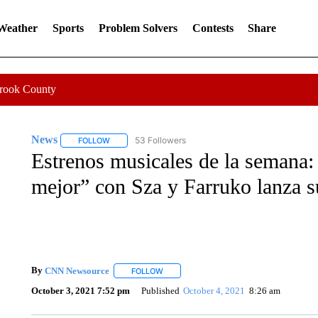
 Weather
Sports
Problem Solvers
Contests
Share
Crook County
News
53 Followers
FOLLOW
FOLLOW "NEWS" TO RECEIVE NOTIFICATIONS ABOUT 
Estrenos musicales de la semana:
mejor” con Sza y Farruko lanza s
By
CNN Newsource
FOLLOW
FOLLOW "" TO RECEIVE NOTIFICATIONS 
October 3, 2021 7:52 pm
Published
October 4, 2021
8:26 am