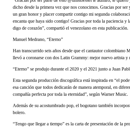
“Gracias por ser parte de esto @tinistoessel te admiro, te quiero
dicho desde la primera vez que nos conocimos. Gracias por ser y
un gran honor y placer compartir contigo mi segunda colaboració
encanta que haya sido contigo! Gracias por toda la paciencia y la 
digo de corazón”, compartió el venezolano en esta publicación.
Manuel Medrano, “Eterno”
Han transcurrido seis años desde que el cantautor colombiano M
llevó a coronarse con dos Latin Grammy: mejor nuevo artista y 
“Eterno” se produjo durante el 2020 y el 2021 junto a Juan Pabl
Esta segunda producción discográfica está inspirada en “el poder 
esa canción que todos dedicarán de manera atemporal, en diferent
compañía perfecta por toda la eternidad”, según Warner Music.
Además de su acostumbrado pop, el bogotano también incorpora 
bolero.
“Tengo que llegar a tiempo” es la carta de presentación de la pr