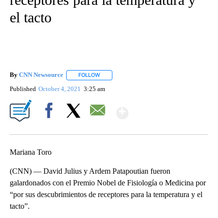
el tacto
By
CNN Newsource
FOLLOW
FOLLOW "" TO RECEIVE NOTIFICATIONS ABOU
Published
October 4, 2021
3:25 am
Show More
Facebook
X
Email
Mariana Toro
(CNN) — David Julius y Ardem Patapoutian fueron
galardonados con el Premio Nobel de Fisiología o Medicina por
“por sus descubrimientos de receptores para la temperatura y el
tacto”.