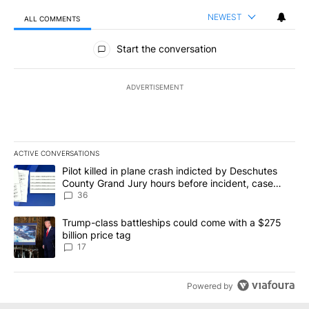
NEWEST
ALL COMMENTS
All Comments
Start the conversation
ADVERTISEMENT
ACTIVE CONVERSATIONS
The following is a list of the most commented articles in the last 7
A trending article titled "Pilot killed in plane crash indicted b
Pilot killed in plane crash indicted by Deschutes
County Grand Jury hours before incident, case
dismissed following death
36
A trending article titled "Trump-class battleships could come with
Trump-class battleships could come with a $275
billion price tag
17
Powered by