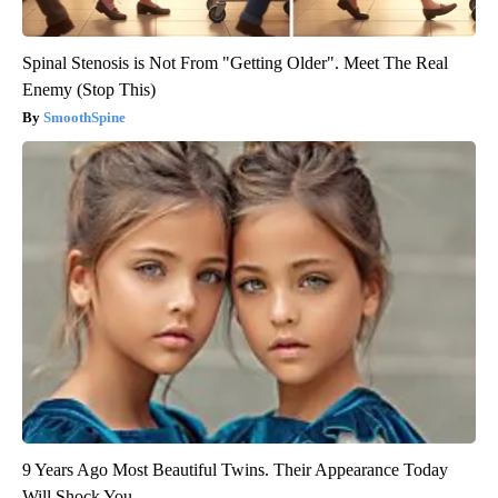
Spinal Stenosis is Not From "Getting Older". Meet The Real
Enemy (Stop This)
SmoothSpine
9 Years Ago Most Beautiful Twins. Their Appearance Today
Will Shock You