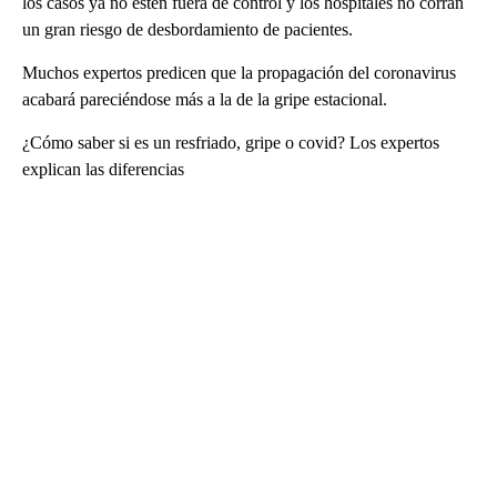
los casos ya no estén fuera de control y los hospitales no corran
un gran riesgo de desbordamiento de pacientes.
Muchos expertos predicen que la propagación del coronavirus
acabará pareciéndose más a la de la gripe estacional.
¿Cómo saber si es un resfriado, gripe o covid? Los expertos
explican las diferencias
A
D
V
E
R
TI
S
E
M
E
N
T