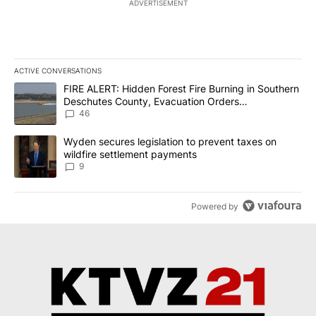
ADVERTISEMENT
ACTIVE CONVERSATIONS
The following is a list of the most commented articles in the last 7
A trending article titled "FIRE ALERT: Hidden Forest Fire Burni
FIRE ALERT: Hidden Forest Fire Burning in Southern
Deschutes County, Evacuation Orders
Implemented
46
A trending article titled "Wyden secures legislation to prevent t
Wyden secures legislation to prevent taxes on
wildfire settlement payments
9
Powered by