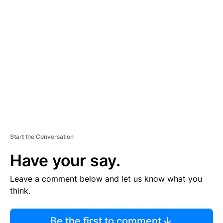
TI
S
E
M
E
N
T
Start the Conversation
Have your say.
Leave a comment below and let us know what you
think.
Be the first to comment