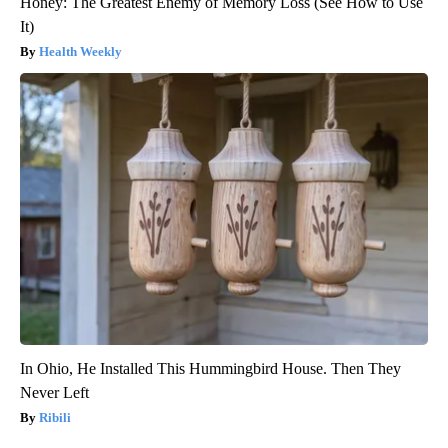
Honey: The Greatest Enemy of Memory Loss (See How to Use
It)
Health Weekly
In Ohio, He Installed This Hummingbird House. Then They
Never Left
Ribili