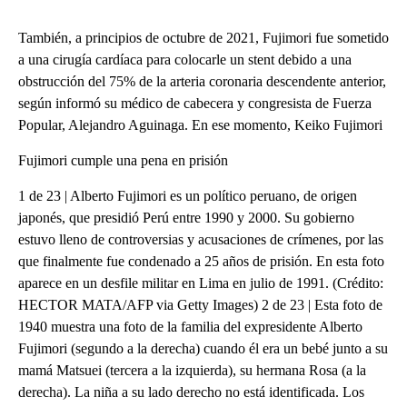
También, a principios de octubre de 2021, Fujimori fue sometido
a una cirugía cardíaca para colocarle un stent debido a una
obstrucción del 75% de la arteria coronaria descendente anterior,
según informó su médico de cabecera y congresista de Fuerza
Popular, Alejandro Aguinaga. En ese momento, Keiko Fujimori
Fujimori cumple una pena en prisión
1 de 23 | Alberto Fujimori es un político peruano, de origen japonés, que presidió Perú entre 1990 y 2000. Su gobierno estuvo lleno de controversias y acusaciones de crímenes, por las que finalmente fue condenado a 25 años de prisión. En esta foto aparece en un desfile militar en Lima en julio de 1991. (Crédito: HECTOR MATA/AFP via Getty Images) 2 de 23 | Esta foto de 1940 muestra una foto de la familia del expresidente Alberto Fujimori (segundo a la derecha) cuando él era un bebé junto a su mamá Matsuei (tercera a la izquierda), su hermana Rosa (a la derecha). La niña a su lado derecho no está identificada. Los padres de Fujimori emigraron a Perú en 1934, 35 años después de la llegada de los primeros inmigrantes japoneses a Perú. (Crédito: JAIME RAZURI/AFP via Getty Images) 3 de 23 | Fujimori fue elegido presidente de Perú en 1990. Recibió el país sumido en un caos económico. En sus primeros años de gobierno y tras una reforma económica, el llamado “Fuji-shock” allanó el camino para la recuperación y crecimiento económicos. (Crédito: DANTE ZEGARRA/AFP via Getty Images) 4 de 23 | Conocido como “El Chino” por sus orígenes japoneses, Fujimori tuvo un estilo autoritario durante sus gobiernos. Tanto así que disolvió el Congreso en 1992, una acción que fue condenada por la comunidad internacional, pero bien recibida por muchos peruanos. En esta foto de 1990, Fujimori es recibido como un héroe con cánticos por personas de su ciudad ancestral Kawachi, en Japón. (Crédito: KAZUHIRO NOGI/AFP via Getty Images) 5 de 23 | Alberto Fujimori fue condenado a 25 años de prisión por asesinato, secuestro y corrupción, además de actos de corrupción cometidos durante su gobierno, entre 1990 y 2000. En esta foto aparece Fujimori en 2007 ante la Corte Suprema de Justicia que lo condenó ese año. (Crédito: JAIME RAZURI/AFP via Getty Images) 6 de 23 | Fujimori impuso medidas para derrotar el terrorismo doméstico que desangró al país por más de una década. Durante su gobierno fue capturado Abimael Guzmán (en esta foto), el líder del grupo guerrillero Sendero Luminoso, responsable por innumerables muertes en el país. (Crédito: HECTOR MATA/AFP via Getty Images) 7 de 23 | En 1997 terminó con una toma de rehenes que duró cuatro meses, por parte del grupo guerrillero Movimiento Revolucionario Tupac Amaru (MRTA), en la residencia del embajador de Japón en Perú. En esta foto aparecen miembros de las fuerzas especiales de Perú sacando a rehenes de la residencia del embajador donde estaban secuestrados. Un rehén, dos soldados y todos los rebeldes de MRTA murieron en la operación. (Crédito: MARIE HIPPENMEYER/AFP via Getty Images) 8 de 23 | Con Fujimori el país quedó dividido: sus seguidores dicen que Fujimori recuperó la economía de Perú y acabó con el terrorismo. Pero sus opositores dicen que el expresidente construyó un régimen autocrático y corrupto, controló los medios de comunicación y violó derechos humanos. En esta foto de archivo aparece Fujimori visitando un barrio pobre de Lima el 20 de agosto de 1992. (Crédito: YURI CORTEZ/AFP via Getty Images) 9 de 23 | Fujimori ganó la presidencia tres veces y estuvo en el poder desde 1990 hasta el año 2000, a pesar de las acusones de irregularidades durante su gobierno. En esta foto de 1997 aparece el presidente de Perú saludando en Nueva York. (Crédito: JON LEVY/AFP via Getty Images) 10 de 23 | Pero grupos de derechos humanos y miles víctimas aseguraron que durante su presidencia Fujimori llevó a cabo una campaña de esterilización que fue parte de un programa de control de la natalidad en la década de 1990 en zonas rurales del país. En esta foto del año 2000, manifestantes protestan contra Fujimori frente al Palacio de Justicia de Lima, cuando Fujimori se posesionaba para un tercer mandato. (Crédito: FIDEL CARRILLO / AFP) (Photo by FIDEL CARRILLO/AFP via Getty Images) 11 de 23 | El fin de su régimen empezó cuando estalló un escándalo de corrupción que sacudió a su gobierno, con su jefe de inteligencia, Vladimiro Montesinos, en el centro del escándalo con los llamados ‘vladivideos’, una colección de videos caseros elaborados por su asesor que hicieron caer a Fujimori tras una década en el poder. (Crédito: Newsmakers) 12 de 23 | Vladimiro Montesinos, exjefe de inteligencia de Fujimori, cumple una condena de cárcel de 20 años por delitos de corrupción y violación de derechos humanos, además por su participación en un intercambio ilegal de armas con rebeldes colombianos y otra de 15 años por cargos de corrupción. (Crédito: EITAN ABRAMOVICH/AFP via Getty Images) 13 de 23 | Fujimori negó cualquier delito o mala actuación, y en el año 2000, luego de asistir a una cumbre de la OPEP, llegó a Japón alegando ciudadanía japonesa como hijo de inmigrantes japoneses. Esto con el fin de evitar la extradición. El 13 de noviembre de 2000 Fujimori renunció a la presidencia vía fax desde Japón. En esta foto Fujimori habla con periodistas desde Tokio el 21 de noviembre. (Crédito: TOSHIFUMI KITAMURA/AFP via Getty Images) 14 de 23 | El Congreso de Perú no aceptó su renuncia y el 21 de noviembre de 2000 lo declaró “incapazmente moral” y lo destituyó del cargo. En esta foto aparece un grafiti en Lima repudiando a Fujimori y a Montesinos. (Crédito: FIDEL CARRILLO/AFP via Getty Images) 15 de 23 | En 2005, Fujimori llega a Chile cuando se preparaba para un regreso político. Fue arrestado en el país vecino y años después extraditado a Perú para enfrentar cargos de violaciones a derechos humanos. También enfrentó cargos de corrupción, soborno y abuso de poder. En esta foto Fujimori, acompañado por funcionarios chilenos, sale del instituto policial de Santiago donde estaba detenido tras ser informado de su pedido de extradición por la justicia peruana. (Crédito: LUIS HIDALGO / AFP a través de Getty Images) 16 de 23 | En 2007 se lanza sin éxito al Senado de Japón para evitar su extradición. No logra un escaño en el senado japonés. Ese año, llegó extraditado a Perú y fue condenado a seis años de prisión. Dos años después, en 2009, enfrentó otro juicio y recibió otros 25 años de prisión por violación a derechos humanos, incluyendo secuestro. (Crédito: STR/AFP via Getty Images) 17 de 23 | “Soy inocente y no acepto esta sentencia, no acepto esta acusación”. Fujimori constantemente ha dicho que hizo lo que el país necesitaba. En esta foto aparece el expresidente en diciembre de 2007 al inicio de su juicio ante la justicia de Perú. (Crédito: FRANCISCO MEDINA TAGLE/AFP via Getty Images) 18 de 23 | En 2017 el entonces presidente de Perú Pedro Pablo Kuczynsky le concedió un inesperado indulto humanitario en la víspera de Navidad. La decisión produjo controversia en el país y dividió aún más a la opinión pública. “Soy consciente de que los resultados durante mi Gobierno de una parte fueron bien recibidos, pero reconozco por otro lado que he defraudado también a otros compatriotas. A ellos les pido perdón de todo corazón”, dijo Fujimori desde la cama del hospital ese año. 19 de 23 | Alberto Fujimori saluda a sus seguidores mientras sale de la Clínica Centenario de Lima el 4 de enero de 2018 tras doce días hospitalizado. Días antes había recibido el perdón humanitario del presidente PPK. (Crédito: LUKA GONZALES/AFP via Getty Images) 20 de 23 | El indulto humanitario de Fujimori generó protestas en Perú. (Crédito: CRIS BOURONCLE/AFP via Getty Images) 21 de 23 | La decisión del presidente Kuczynski fue rechazada por muchos en Perú, llamándolo “traidor” y pidiendo que Fujimori cumpliera su condena, como muestra esta foto tomada en Lima, Perú, el 30 de enero de 2018. (Crédito: CRIS BOURONCLE/AFP via Getty Images) 22 de 23 | Un año después de su indulto, en enero de 2019 le fue anulado el indulto humanitario a Fujimori y reingresó al establecimiento penitenciario de Barbadillo, ubicado al interior de la Dirección de Operacio