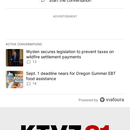
Start the conversation
ADVERTISEMENT
ACTIVE CONVERSATIONS
The following is a list of the most commented articles in the last 7
A trending article titled "Wyden secures legislation to prevent t
Wyden secures legislation to prevent taxes on
wildfire settlement payments
13
A trending article titled "Sept. 1 deadline nears for Oregon Sum
Sept. 1 deadline nears for Oregon Summer EBT
food assistance
14
Powered by