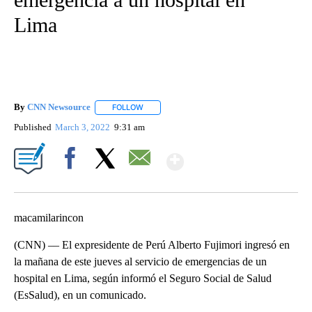
Lima
By
CNN Newsource
FOLLOW
FOLLOW "" TO RECEIVE NOTIFICATIONS ABOU
Published
March 3, 2022
9:31 am
Show More
Facebook
X
Email
macamilarincon
(CNN) –– El expresidente de Perú Alberto Fujimori ingresó en
la mañana de este jueves al servicio de emergencias de un
hospital en Lima, según informó el Seguro Social de Salud
(EsSalud), en un comunicado.