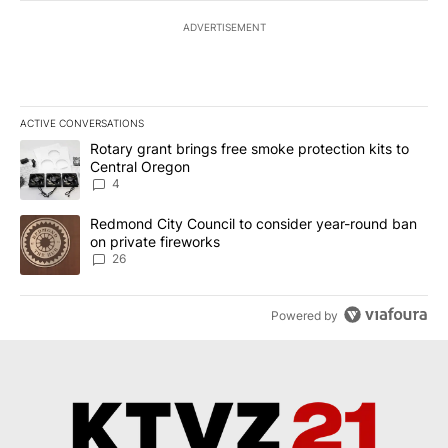
ADVERTISEMENT
ACTIVE CONVERSATIONS
The following is a list of the most commented articles in the last 7
A trending article titled "Rotary grant brings free smoke protect
Rotary grant brings free smoke protection kits to
Central Oregon
4
A trending article titled "Redmond City Council to consider year
Redmond City Council to consider year-round ban
on private fireworks
26
Powered by