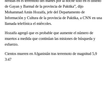
heridas en el terremoto del martes por la noche solo en el distrito
de Gayan y Barmal de la provincia de Paktika”, dijo
Mohammad Amin Hozaifa, jefe del Departamento de
Información y Cultura de la provincia de Paktika, a CNN en una
llamada telefónica el miércoles.
Hozaifa agregó que es probable que aumente el número de
muertos a medida que continúan las misiones de búsqueda y
esfuerzo.
Cientos mueren en Afganistán tras terremoto de magnitud 5,9
3:47
A
D
V
E
R
TI
S
E
M
E
N
T