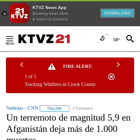
KTVZ News App
DOWNLOAD
Breaking News Alerts
& Video On Demand
Skip
to
50°
Content
FIRE ALERT:
1 of 5
Tracking Wildfires in Crook County
Noticias - CNN
2 Followers
FOLLOW
FOLLOW "NOTICIAS - CNN" TO RECEIVE NOTIF
Un terremoto de magnitud 5,9 en
Afganistán deja más de 1.000
muertos