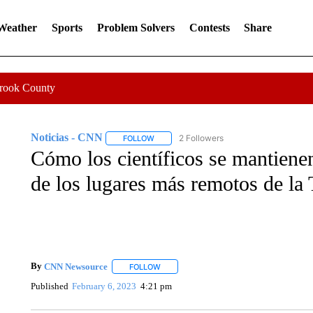
 Weather
Sports
Problem Solvers
Contests
Share
Crook County
Noticias - CNN
2 Followers
FOLLOW
FOLLOW "NOTICIAS - CNN" TO RECEIVE N
Cómo los científicos se mantienen
de los lugares más remotos de la 
By
CNN Newsource
FOLLOW
FOLLOW "" TO RECEIVE NOTIFICATIONS 
Published
February 6, 2023
4:21 pm