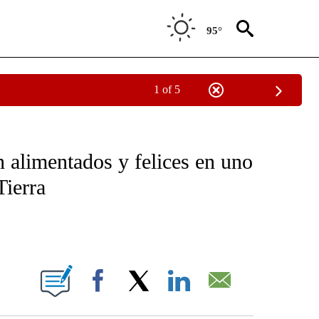
95°
1 of 5
OTIFICATIONS ABOUT NEW PAGES ON "NOTICIAS - CNN".
 alimentados y felices en uno
Tierra
ABOUT NEW PAGES ON "".
Facebook
X
LinkedIn
Email