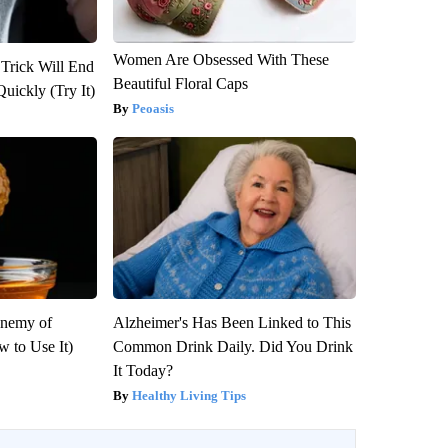
Women Are Obsessed With These
 Trick Will End
Beautiful Floral Caps
Quickly (Try It)
Peoasis
Enemy of
Alzheimer's Has Been Linked to This
 to Use It)
Common Drink Daily. Did You Drink
It Today?
Healthy Living Tips