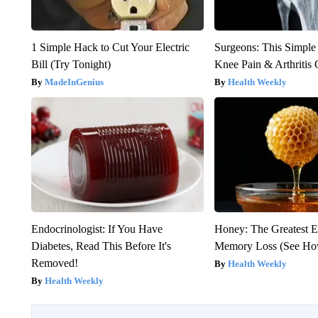
1 Simple Hack to Cut Your Electric
Surgeons: This Simple
Bill (Try Tonight)
Knee Pain & Arthritis 
MadeInGenius
Health Weekly
Endocrinologist: If You Have
Honey: The Greatest 
Diabetes, Read This Before It's
Memory Loss (See How
Removed!
Health Weekly
Health Weekly