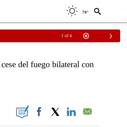
78°
1 of 4
OTIFICATIONS ABOUT NEW PAGES ON "NOTICIAS - CNN".
cese del fuego bilateral con
ABOUT NEW PAGES ON "".
Facebook
X
LinkedIn
Email