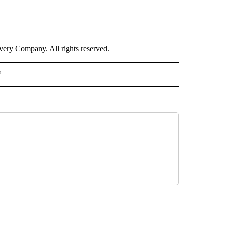
ry Company. All rights reserved.
s
S - CNN" TO RECEIVE NOTIFICATIONS ABOUT NEW PAGES ON "NOTICIAS - CNN".