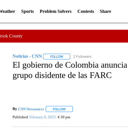
 Weather
Sports
Problem Solvers
Contests
Share
Crook County
Noticias - CNN
2 Followers
FOLLOW
FOLLOW "NOTICIAS - CNN" TO RECEIVE N
El gobierno de Colombia anuncia 
grupo disidente de las FARC
By
CNN Newsource
FOLLOW
FOLLOW "" TO RECEIVE NOTIFICATIONS 
Published
February 8, 2023
4:30 pm