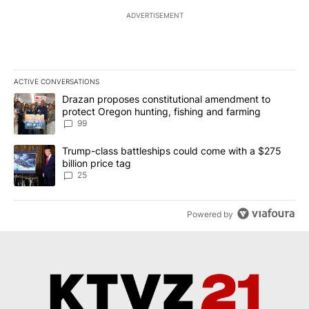
ADVERTISEMENT
ACTIVE CONVERSATIONS
The following is a list of the most commented articles in the last 7
A trending article titled "Drazan proposes constitutional amendm
Drazan proposes constitutional amendment to
protect Oregon hunting, fishing and farming
99
A trending article titled "Trump-class battleships could come wit
Trump-class battleships could come with a $275
billion price tag
25
Powered by