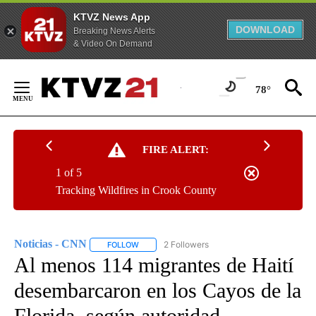
KTVZ News App
DOWNLOAD
Breaking News Alerts
& Video On Demand
Skip
to
78°
Content
FIRE ALERT:
1 of 5
Tracking Wildfires in Crook County
Noticias - CNN
2 Followers
FOLLOW
FOLLOW "NOTICIAS - CNN" TO RECEIVE NOTIF
Al menos 114 migrantes de Haití
desembarcaron en los Cayos de la
Florida, según autoridad