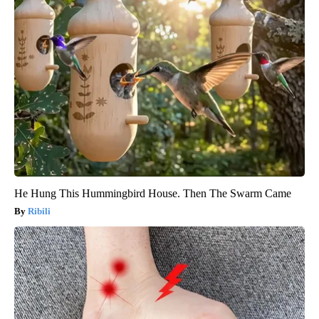
He Hung This Hummingbird House. Then The Swarm Came
Ribili