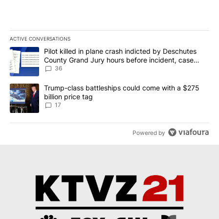
ACTIVE CONVERSATIONS
The following is a list of the most commented articles in the last 7
A trending article titled "Pilot killed in plane crash indicted b
Pilot killed in plane crash indicted by Deschutes
County Grand Jury hours before incident, case
dismissed following death
36
A trending article titled "Trump-class battleships could come with
Trump-class battleships could come with a $275
billion price tag
17
Powered by