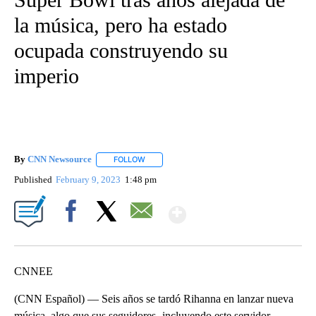
la música, pero ha estado
ocupada construyendo su
imperio
By
CNN Newsource
FOLLOW
FOLLOW "" TO RECEIVE NOTIFICATIONS ABOU
Published
February 9, 2023
1:48 pm
Show More
Facebook
X
Email
CNNEE
(CNN Español) — Seis años se tardó Rihanna en lanzar nueva
música, algo que sus seguidores -incluyendo este servidor-