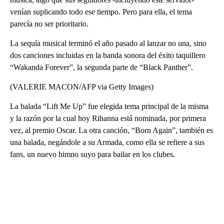
venían suplicando todo ese tiempo. Pero para ella, el tema
parecía no ser prioritario.
La sequía musical terminó el año pasado al lanzar no una, sino
dos canciones incluidas en la banda sonora del éxito taquillero
“Wakanda Forever”, la segunda parte de “Black Panther”.
(VALERIE MACON/AFP via Getty Images)
La balada “Lift Me Up” fue elegida tema principal de la misma
y la razón por la cual hoy Rihanna está nominada, por primera
vez, al premio Oscar. La otra canción, “Born Again”, también es
una balada, negándole a su Armada, como ella se refiere a sus
fans, un nuevo himno suyo para bailar en los clubes.
A
D
V
E
R
TI
S
E