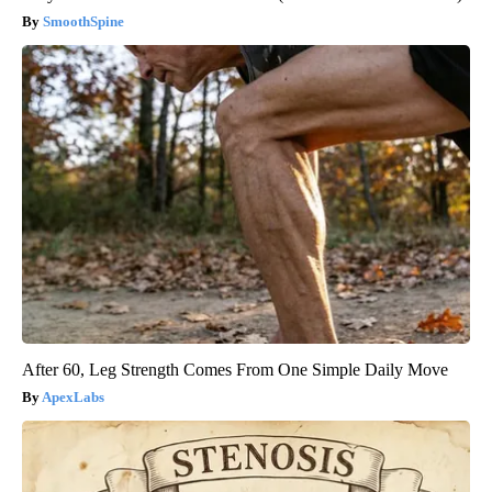
SmoothSpine
After 60, Leg Strength Comes From One Simple Daily Move
ApexLabs