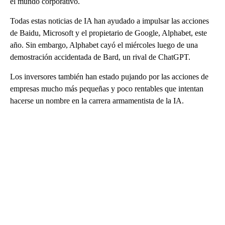
el mundo corporativo.
Todas estas noticias de IA han ayudado a impulsar las acciones
de Baidu, Microsoft y el propietario de Google, Alphabet, este
año. Sin embargo, Alphabet cayó el miércoles luego de una
demostración accidentada de Bard, un rival de ChatGPT.
Los inversores también han estado pujando por las acciones de
empresas mucho más pequeñas y poco rentables que intentan
hacerse un nombre en la carrera armamentista de la IA.
A
D
V
E
R
TI
S
E
M
E
N
T