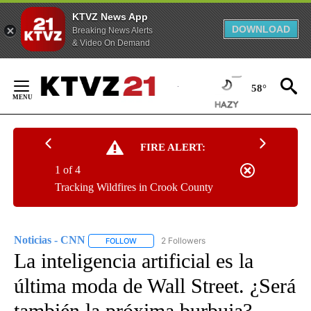
KTVZ News App
DOWNLOAD
Breaking News Alerts
& Video On Demand
Skip
to
58°
Content
FIRE ALERT:
1 of 4
Tracking Wildfires in Crook County
Noticias - CNN
2 Followers
FOLLOW
FOLLOW "NOTICIAS - CNN" TO RECEIVE NOTIF
La inteligencia artificial es la
última moda de Wall Street. ¿Será
también la próxima burbuja?