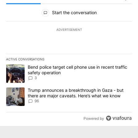
All Comments
Start the conversation
ADVERTISEMENT
ACTIVE CONVERSATIONS
The following is a list of the most commented articles in the last 7
A trending article titled "Bend police target cell phone use in rec
Bend police target cell phone use in recent traffic
safety operation
3
A trending article titled "Trump announces a breakthrough in Ga
Trump announces a breakthrough in Gaza - but
there are major caveats. Here’s what we know
96
Powered by