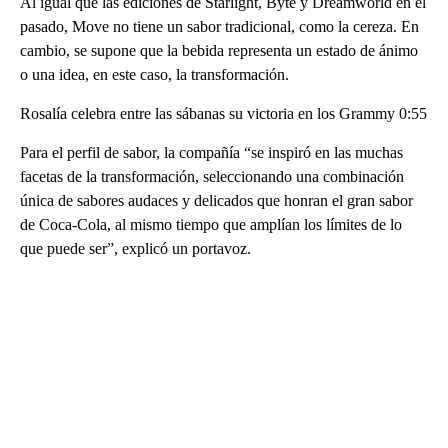
Al igual que las ediciones de Starlight, Byte y Dreamworld en el
pasado, Move no tiene un sabor tradicional, como la cereza. En
cambio, se supone que la bebida representa un estado de ánimo
o una idea, en este caso, la transformación.
Rosalía celebra entre las sábanas su victoria en los Grammy 0:55
Para el perfil de sabor, la compañía “se inspiró en las muchas
facetas de la transformación, seleccionando una combinación
única de sabores audaces y delicados que honran el gran sabor
de Coca-Cola, al mismo tiempo que amplían los límites de lo
que puede ser”, explicó un portavoz.
A
D
V
E
R
TI
S
E
M
E
N
T