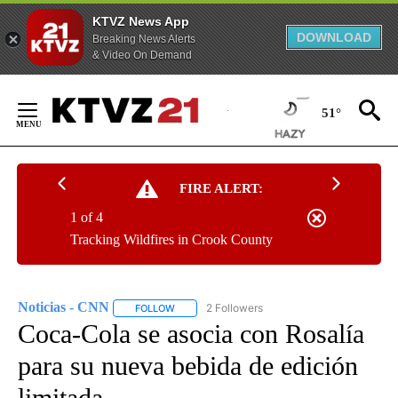
KTVZ News App
DOWNLOAD
Breaking News Alerts
& Video On Demand
Skip
to
51°
Content
FIRE ALERT:
1 of 4
Tracking Wildfires in Crook County
Noticias - CNN
2 Followers
FOLLOW
FOLLOW "NOTICIAS - CNN" TO RECEIVE NOTIF
Coca-Cola se asocia con Rosalía
para su nueva bebida de edición
limitada