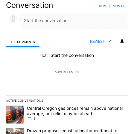
Conversation
LOG IN
|
SIGN UP
NEWEST
ALL COMMENTS
All Comments
Start the conversation
ADVERTISEMENT
ACTIVE CONVERSATIONS
The following is a list of the most commented articles in the last 7
A trending article titled "Central Oregon gas prices remain abov
Central Oregon gas prices remain above national
average, but relief may be ahead
1
A trending article titled "Drazan proposes constitutional amendm
Drazan proposes constitutional amendment to