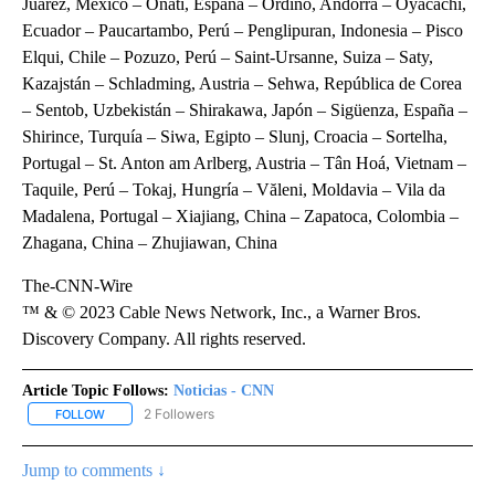
Juárez, México – Oñati, España – Ordino, Andorra – Oyacachi,
Ecuador – Paucartambo, Perú – Penglipuran, Indonesia – Pisco
Elqui, Chile – Pozuzo, Perú – Saint-Ursanne, Suiza – Saty,
Kazajstán – Schladming, Austria – Sehwa, República de Corea
– Sentob, Uzbekistán – Shirakawa, Japón – Sigüenza, España –
Shirince, Turquía – Siwa, Egipto – Slunj, Croacia – Sortelha,
Portugal – St. Anton am Arlberg, Austria – Tân Hoá, Vietnam –
Taquile, Perú – Tokaj, Hungría – Văleni, Moldavia – Vila da
Madalena, Portugal – Xiajiang, China – Zapatoca, Colombia –
Zhagana, China – Zhujiawan, China
The-CNN-Wire
™ & © 2023 Cable News Network, Inc., a Warner Bros.
Discovery Company. All rights reserved.
Article Topic Follows:
Noticias - CNN
2 Followers
FOLLOW
FOLLOW "NOTICIAS - CNN" TO RECEIVE NOTIFICATIONS ABOUT NE
Jump to comments ↓