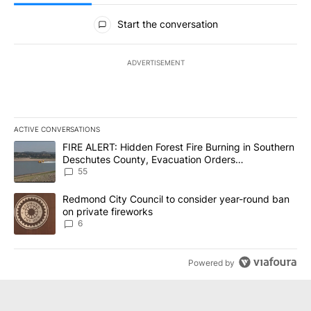
All Comments
Start the conversation
ADVERTISEMENT
ACTIVE CONVERSATIONS
The following is a list of the most commented articles in the last 7
A trending article titled "FIRE ALERT: Hidden Forest Fire Burni
FIRE ALERT: Hidden Forest Fire Burning in Southern
Deschutes County, Evacuation Orders
Implemented
55
A trending article titled "Redmond City Council to consider year
Redmond City Council to consider year-round ban
on private fireworks
6
Powered by