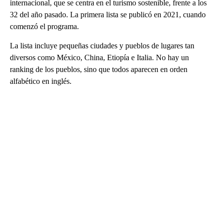
internacional, que se centra en el turismo sostenible, frente a los
32 del año pasado. La primera lista se publicó en 2021, cuando
comenzó el programa.
La lista incluye pequeñas ciudades y pueblos de lugares tan
diversos como México, China, Etiopía e Italia. No hay un
ranking de los pueblos, sino que todos aparecen en orden
alfabético en inglés.
A
D
V
E
R
TI
S
E
M
E
N
T