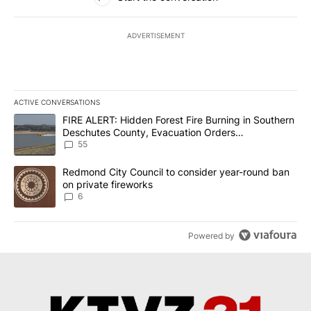
ADVERTISEMENT
ACTIVE CONVERSATIONS
The following is a list of the most commented articles in the last 7
A trending article titled "FIRE ALERT: Hidden Forest Fire Burni
FIRE ALERT: Hidden Forest Fire Burning in Southern
Deschutes County, Evacuation Orders
Implemented
55
A trending article titled "Redmond City Council to consider year
Redmond City Council to consider year-round ban
on private fireworks
6
Powered by