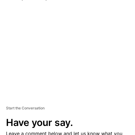
A
D
V
E
R
TI
S
E
M
E
N
T
Start the Conversation
Have your say.
Leave a comment below and let us know what you