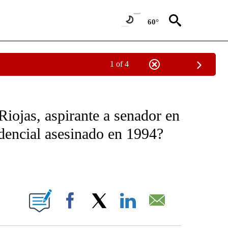
60°
1 of 4
OTIFICATIONS ABOUT NEW PAGES ON "NOTICIAS - CNN".
iojas, aspirante a senador en
idencial asesinado en 1994?
ABOUT NEW PAGES ON "".
Facebook
X
LinkedIn
Email