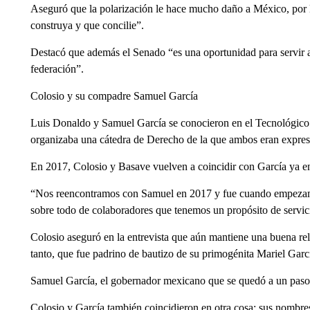
Aseguró que la polarización le hace mucho daño a México, por 
construya y que concilie”.
Destacó que además el Senado “es una oportunidad para servir a
federación”.
Colosio y su compadre Samuel García
Luis Donaldo y Samuel García se conocieron en el Tecnológico d
organizaba una cátedra de Derecho de la que ambos eran expres
En 2017, Colosio y Basave vuelven a coincidir con García ya
“Nos reencontramos con Samuel en 2017 y fue cuando empezamos
sobre todo de colaboradores que tenemos un propósito de servic
Colosio aseguró en la entrevista que aún mantiene una buena rela
tanto, que fue padrino de bautizo de su primogénita Mariel Gar
Samuel García, el gobernador mexicano que se quedó a un paso d
Colosio y García también coincidieron en otra cosa: sus nombre