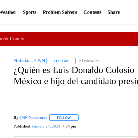
 Weather
Sports
Problem Solvers
Contests
Share
Crook County
Noticias - CNN
2 Followers
FOLLOW
FOLLOW "NOTICIAS - CNN" TO RECEIVE N
¿Quién es Luis Donaldo Colosio R
México e hijo del candidato pres
By
CNN Newsource
FOLLOW
FOLLOW "" TO RECEIVE NOTIFICATIONS 
Published
January 24, 2024
7:34 pm