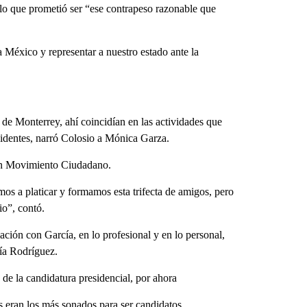
lo que prometió ser “ese contrapeso razonable que
 México y representar a nuestro estado ante la
e Monterrey, ahí coincidían en las actividades que
identes, narró Colosio a Mónica Garza.
 en Movimiento Ciudadano.
 a platicar y formamos esta trifecta de amigos, pero
io”, contó.
ción con García, en lo profesional y en lo personal,
cía Rodríguez.
e la candidatura presidencial, por ahora
s eran los más sonados para ser candidatos