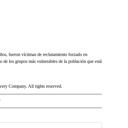
años, fueron víctimas de reclutamiento forzado en
de los grupos más vulnerables de la población que está
ry Company. All rights reserved.
s
S - CNN" TO RECEIVE NOTIFICATIONS ABOUT NEW PAGES ON "NOTICIAS - CNN".