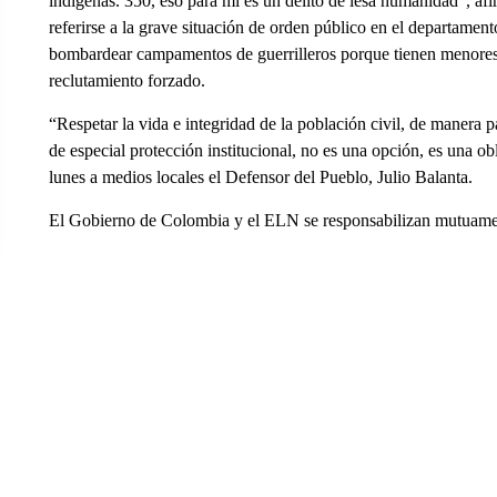
indígenas. 350, eso para mí es un delito de lesa humanidad”, afi
referirse a la grave situación de orden público en el departame
bombardear campamentos de guerrilleros porque tienen menores 
reclutamiento forzado.
“Respetar la vida e integridad de la población civil, de manera p
de especial protección institucional, no es una opción, es una obl
lunes a medios locales el Defensor del Pueblo, Julio Balanta.
El Gobierno de Colombia y el ELN se responsabilizan mutuament