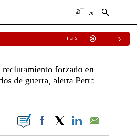
70°
1 of 5
OTIFICATIONS ABOUT NEW PAGES ON "NOTICIAS - CNN".
 reclutamiento forzado en
s de guerra, alerta Petro
ABOUT NEW PAGES ON "".
Facebook
X
LinkedIn
Email