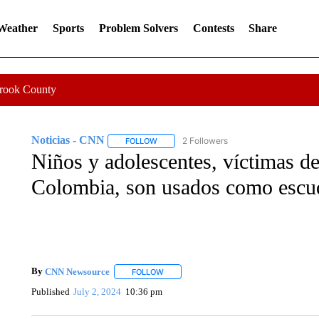
 Weather
Sports
Problem Solvers
Contests
Share
Crook County
Noticias - CNN
2 Followers
FOLLOW
FOLLOW "NOTICIAS - CNN" TO RECEIVE N
Niños y adolescentes, víctimas de
Colombia, son usados como escudo
By
CNN Newsource
FOLLOW
FOLLOW "" TO RECEIVE NOTIFICATIONS 
Published
July 2, 2024
10:36 pm