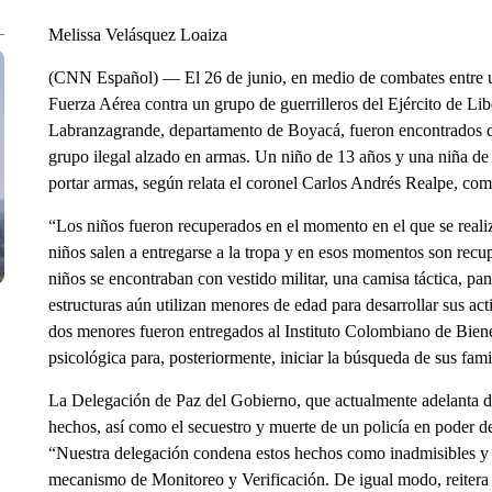
Melissa Velásquez Loaiza
(CNN Español) — El 26 de junio, en medio de combates entre un
Fuerza Aérea contra un grupo de guerrilleros del Ejército de L
Labranzagrande, departamento de Boyacá, fueron encontrados d
grupo ilegal alzado en armas. Un niño de 13 años y una niña de
portar armas, según relata el coronel Carlos Andrés Realpe, com
“Los niños fueron recuperados en el momento en el que se reali
niños salen a entregarse a la tropa y en esos momentos son recu
niños se encontraban con vestido militar, una camisa táctica, pa
estructuras aún utilizan menores de edad para desarrollar sus acti
dos menores fueron entregados al Instituto Colombiano de Biene
psicológica para, posteriormente, iniciar la búsqueda de sus fami
La Delegación de Paz del Gobierno, que actualmente adelanta di
hechos, así como el secuestro y muerte de un policía en poder d
“Nuestra delegación condena estos hechos como inadmisibles y vi
mecanismo de Monitoreo y Verificación. De igual modo, reitera 