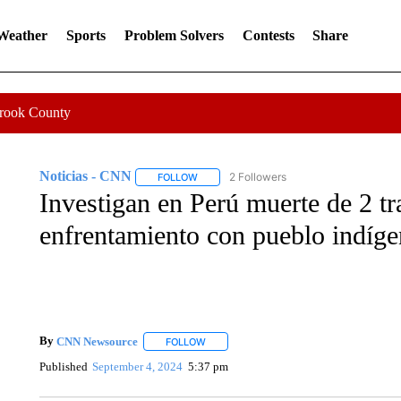
 Weather
Sports
Problem Solvers
Contests
Share
Crook County
Noticias - CNN
2 Followers
FOLLOW
FOLLOW "NOTICIAS - CNN" TO RECEIVE N
Investigan en Perú muerte de 2 tr
enfrentamiento con pueblo indíge
By
CNN Newsource
FOLLOW
FOLLOW "" TO RECEIVE NOTIFICATIONS 
Published
September 4, 2024
5:37 pm