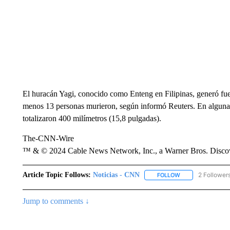
El huracán Yagi, conocido como Enteng en Filipinas, generó fuert
menos 13 personas murieron, según informó Reuters. En algunas 
totalizaron 400 milímetros (15,8 pulgadas).
The-CNN-Wire
™ & © 2024 Cable News Network, Inc., a Warner Bros. Discove
Article Topic Follows:
Noticias - CNN
2 Follower
FOLLOW
FOLLOW "NOTICIA
Jump to comments ↓