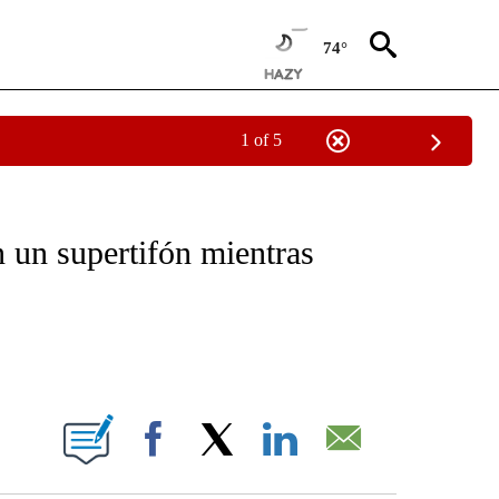
74°
1 of 5
OTIFICATIONS ABOUT NEW PAGES ON "NOTICIAS - CNN".
n un supertifón mientras
ABOUT NEW PAGES ON "".
Facebook
X
LinkedIn
Email