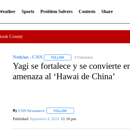
 Weather
Sports
Problem Solvers
Contests
Share
Crook County
Noticias - CNN
2 Followers
FOLLOW
FOLLOW "NOTICIAS - CNN" TO RECEIVE N
Yagi se fortalece y se convierte e
amenaza al ‘Hawai de China’
By
CNN Newsource
FOLLOW
FOLLOW "" TO RECEIVE NOTIFICATIONS 
Published
September 4, 2024
11:16 pm