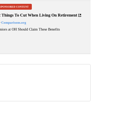
SPONSORED CONTENT
2 Things To Cut When Living On Retirement
y
Comparisons.org
niors at OH Should Claim These Benefits