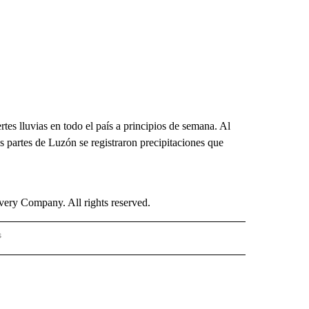
es lluvias en todo el país a principios de semana. Al
partes de Luzón se registraron precipitaciones que
ry Company. All rights reserved.
s
S - CNN" TO RECEIVE NOTIFICATIONS ABOUT NEW PAGES ON "NOTICIAS - CNN".